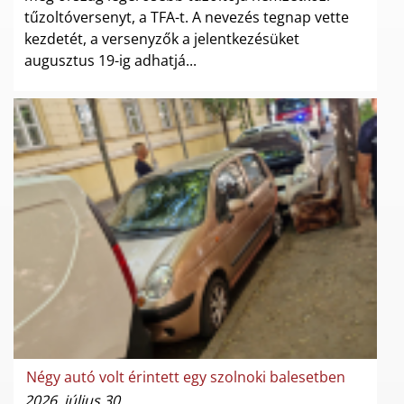
tűzoltóversenyt, a TFA-t. A nevezés tegnap vette
kezdetét, a versenyzők a jelentkezésüket
augusztus 19-ig adhatjá...
Négy autó volt érintett egy szolnoki balesetben
2026. július 30.