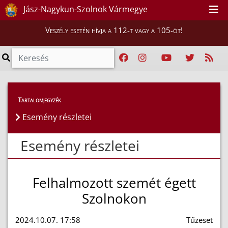
Jász-Nagykun-Szolnok Vármegye
Veszély esetén hívja a 112-t vagy a 105-öt!
Esemény részletei
Tartalomjegyzék
Esemény részletei
Esemény részletei
Felhalmozott szemét égett
Szolnokon
2024.10.07. 17:58
Tűzeset