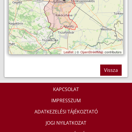
Leaflet
| ©
OpenStreetMap
contributors
Vissza
KAPCSOLAT
IMPRESSZUM
ADATKEZELÉSI TÁJÉKOZTATÓ
JOGI NYILATKOZAT