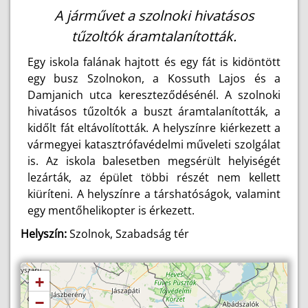
A járművet a szolnoki hivatásos
tűzoltók áramtalanították.
Egy iskola falának hajtott és egy fát is kidöntött
egy busz Szolnokon, a Kossuth Lajos és a
Damjanich utca kereszteződésénél. A szolnoki
hivatásos tűzoltók a buszt áramtalanították, a
kidőlt fát eltávolították. A helyszínre kiérkezett a
vármegyei katasztrófavédelmi műveleti szolgálat
is. Az iskola balesetben megsérült helyiségét
lezárták, az épület többi részét nem kellett
kiüríteni. A helyszínre a társhatóságok, valamint
egy mentőhelikopter is érkezett.
Helyszín:
Szolnok, Szabadság tér
+
−