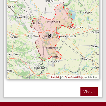
Leaflet
| ©
OpenStreetMap
contributors
Vissza