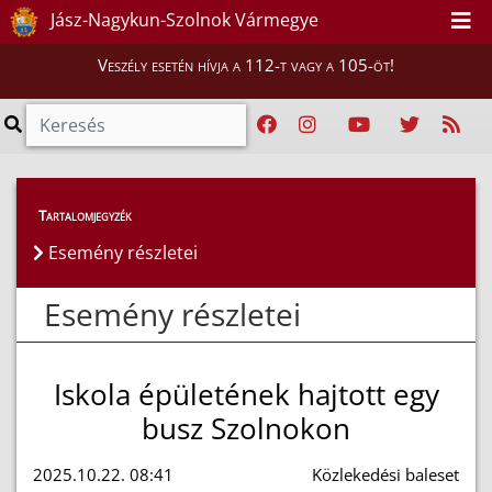
Jász-Nagykun-Szolnok Vármegye
Veszély esetén hívja a 112-t vagy a 105-öt!
Esemény részletei
Tartalomjegyzék
Esemény részletei
Esemény részletei
Iskola épületének hajtott egy
busz Szolnokon
2025.10.22. 08:41
Közlekedési baleset