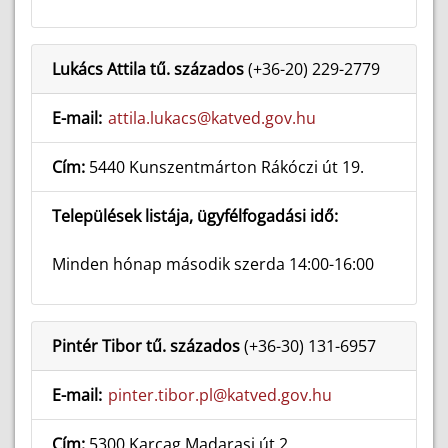
Lukács Attila tű. százados
(+36-20) 229-2779
E-mail:
attila.lukacs@katved.gov.hu
Cím:
5440 Kunszentmárton Rákóczi út 19.
Települések listája, ügyfélfogadási idő:
Minden hónap második szerda 14:00-16:00
Pintér Tibor tű. százados
(+36-30) 131-6957
E-mail:
pinter.tibor.pl@katved.gov.hu
Cím:
5300 Karcag Madarasi út 2