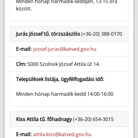
Minden hónap harmadik keddjén, 13-15 óra
között.
Jurás József tű. törzszászlós
(+36-20) 388-0170
E-mail:
jozsef.juras@katved.gov.hu
Cím:
5000 Szolnok József Attila út 14.
Települések listája, ügyfélfogadási idő:
Minden hónap harmadik kedd 14:00-16:00
Kiss Attila tű. főhadnagy
(+36-20) 654-3015
E-mail:
attila.kiss@katved.gov.hu