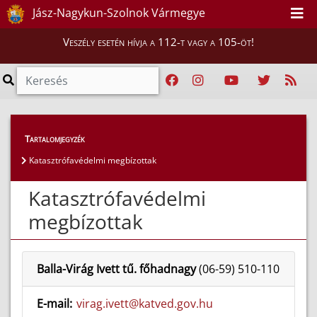
Jász-Nagykun-Szolnok Vármegye
Veszély esetén hívja a 112-t vagy a 105-öt!
Magunkról
>
Katasztrófavédelmi megbízottak
Tartalomjegyzék
Katasztrófavédelmi megbízottak
Katasztrófavédelmi
megbízottak
Balla-Virág Ivett tű. főhadnagy
(06-59) 510-110
E-mail:
virag.ivett@katved.gov.hu