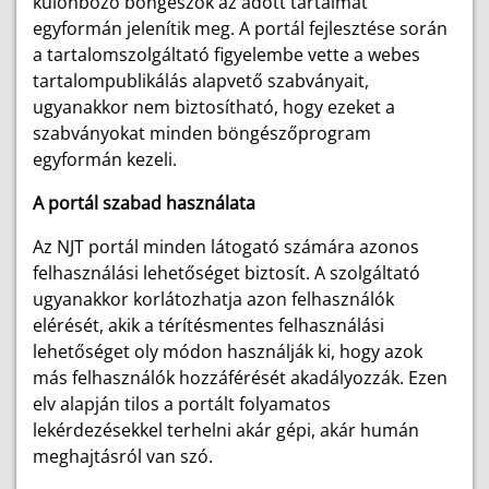
különböző böngészők az adott tartalmat
egyformán jelenítik meg. A portál fejlesztése során
a tartalomszolgáltató figyelembe vette a webes
tartalompublikálás alapvető szabványait,
ugyanakkor nem biztosítható, hogy ezeket a
szabványokat minden böngészőprogram
egyformán kezeli.
A portál szabad használata
Az NJT portál minden látogató számára azonos
felhasználási lehetőséget biztosít. A szolgáltató
ugyanakkor korlátozhatja azon felhasználók
elérését, akik a térítésmentes felhasználási
lehetőséget oly módon használják ki, hogy azok
más felhasználók hozzáférését akadályozzák. Ezen
elv alapján tilos a portált folyamatos
lekérdezésekkel terhelni akár gépi, akár humán
meghajtásról van szó.