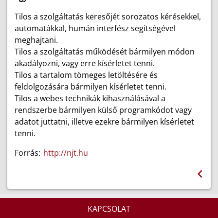
Tilos a szolgáltatás keresőjét sorozatos kérésekkel,
automatákkal, humán interfész segítségével
meghajtani.
Tilos a szolgáltatás működését bármilyen módon
akadályozni, vagy erre kísérletet tenni.
Tilos a tartalom tömeges letöltésére és
feldolgozására bármilyen kísérletet tenni.
Tilos a webes technikák kihasználásával a
rendszerbe bármilyen külső programkódot vagy
adatot juttatni, illetve ezekre bármilyen kísérletet
tenni.
Forrás:
http://njt.hu
KAPCSOLAT