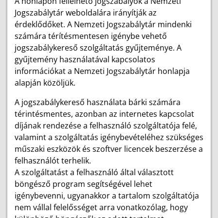
A honlapon fellelhető jogszabályok a Nemzeti
Jogszabálytár weboldalára irányítják az
érdeklődőket. A Nemzeti Jogszabálytár mindenki
számára térítésmentesen igénybe vehető
jogszabálykereső szolgáltatás gyűjteménye. A
gyűjtemény használatával kapcsolatos
információkat a Nemzeti Jogszabálytár honlapja
alapján közöljük.
A jogszabálykereső használata bárki számára
térintésmentes, azonban az internetes kapcsolat
díjának rendezése a felhasználó szolgáltatója felé,
valamint a szolgáltatás igénybevételéhez szükséges
műszaki eszközök és szoftver licencek beszerzése a
felhasználót terhelik.
A szolgáltatást a felhasználó által választott
böngésző program segítségével lehet
igénybevenni, ugyanakkor a tartalom szolgáltatója
nem vállal felelősséget arra vonatkozólag, hogy