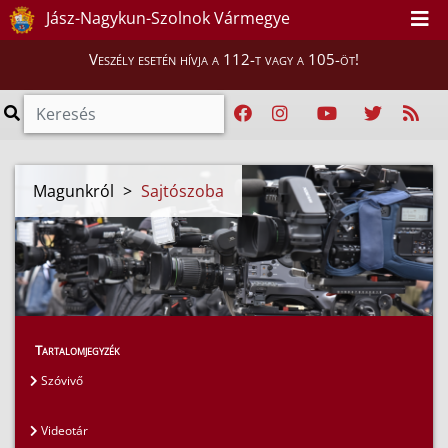
Jász-Nagykun-Szolnok Vármegye
Veszély esetén hívja a 112-t vagy a 105-öt!
Magunkról
>
Sajtószoba
Tartalomjegyzék
Szóvivő
Videotár