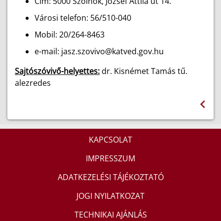
Cím: 5000 Szolnok, József Attila út 14.
Városi telefon: 56/510-040
Mobil: 20/264-8463
e-mail: jasz.szovivo@katved.gov.hu
Sajtószóvivő-helyettes:
dr. Kisnémet Tamás tű.
alezredes
KAPCSOLAT
IMPRESSZUM
ADATKEZELÉSI TÁJÉKOZTATÓ
JOGI NYILATKOZAT
TECHNIKAI AJÁNLÁS