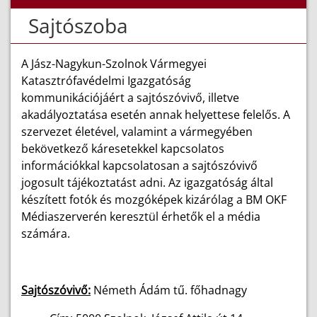
Sajtószoba
A Jász-Nagykun-Szolnok Vármegyei
Katasztrófavédelmi Igazgatóság
kommunikációjáért a sajtószóvivő, illetve
akadályoztatása esetén annak helyettese felelős. A
szervezet életével, valamint a vármegyében
bekövetkező káresetekkel kapcsolatos
információkkal kapcsolatosan a sajtószóvivő
jogosult tájékoztatást adni. Az igazgatóság által
készített fotók és mozgóképek kizárólag a BM OKF
Médiaszerverén keresztül érhetők el a média
számára.
Sajtószóvivő:
Németh Ádám tű. főhadnagy