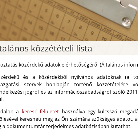
talános közzétételi lista
koztatás közérdekű adatok elérhetőségéről (Általános infor
zérdekű és a közérdekből nyilvános adatoknak (a to
gazgatási szervek honlapján történő közzétételére v
ndelkezési jogról és az információszabadságról szóló 2011
l.
ldalon a
kereső felületet
használva egy kulcsszó megadás
lölésével keresheti meg az Ön számára szükséges adatot, 
g a dokumentumtár terjedelmes adatbázisában kutathat.