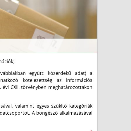
mációk)
vábbiakban együtt: közérdekű adat) a
onatkozó kötelezettség az információs
. évi CXII. törvényben meghatározottakon
ával, valamint egyes szűkítő kategóriák
adatcsoportot. A böngésző alkalmazásával