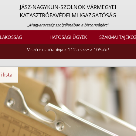
JÁSZ-NAGYKUN-SZOLNOK VÁRMEGYEI
KATASZTRÓFAVÉDELMI IGAZGATÓSÁG
„Magyarország szolgálatában a biztonságért”
LAKOSSÁG
HATÓSÁGI ÜGYEK
SZAKMAI TÁJÉKO
Veszély esetén hívja a 112-t vagy a 105-öt!
 lista