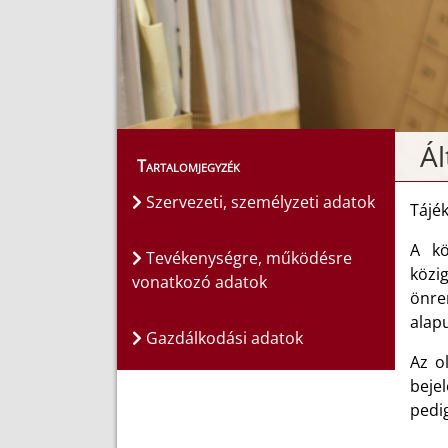
Ál
Tartalomjegyzék
Szervezeti, személyzeti adatok
Tájé
A kö
Tevékenységre, működésre
közi
vonatkozó adatok
önre
alapu
Gazdálkodási adatok
Az o
beje
pedi