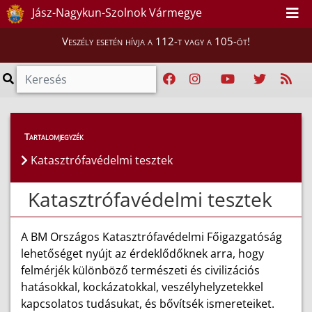
Jász-Nagykun-Szolnok Vármegye
Veszély esetén hívja a 112-t vagy a 105-öt!
Lakosság
>
Katasztrófavédelmi tesztek
Tartalomjegyzék
Katasztrófavédelmi tesztek
Katasztrófavédelmi tesztek
A BM Országos Katasztrófavédelmi Főigazgatóság
lehetőséget nyújt az érdeklődőknek arra, hogy
felmérjék különböző természeti és civilizációs
hatásokkal, kockázatokkal, veszélyhelyzetekkel
kapcsolatos tudásukat, és bővítsék ismereteiket.