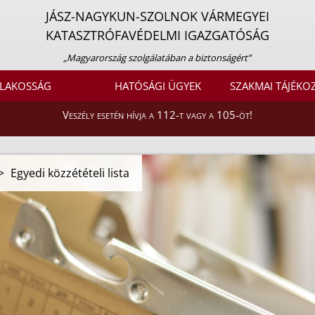
JÁSZ-NAGYKUN-SZOLNOK VÁRMEGYEI
KATASZTRÓFAVÉDELMI IGAZGATÓSÁG
„Magyarország szolgálatában a biztonságért”
LAKOSSÁG
HATÓSÁGI ÜGYEK
SZAKMAI TÁJÉKO
Veszély esetén hívja a 112-t vagy a 105-öt!
>
Egyedi közzétételi lista