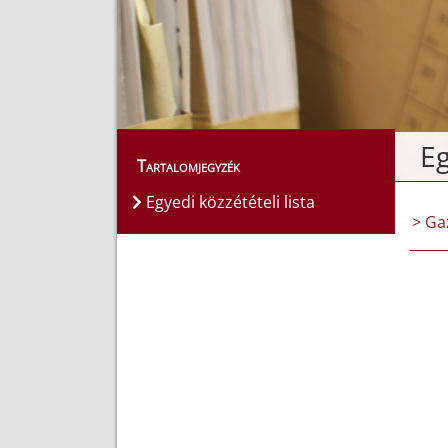
Eg
Tartalomjegyzék
Egyedi közzétételi lista
> Ga