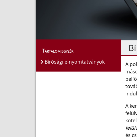
Bí
Tartalomjegyzék
Bírósági e-nyomtatványok
A pol
másod
belfö
továb
indul
A ker
felül
kötel
felül
és cs