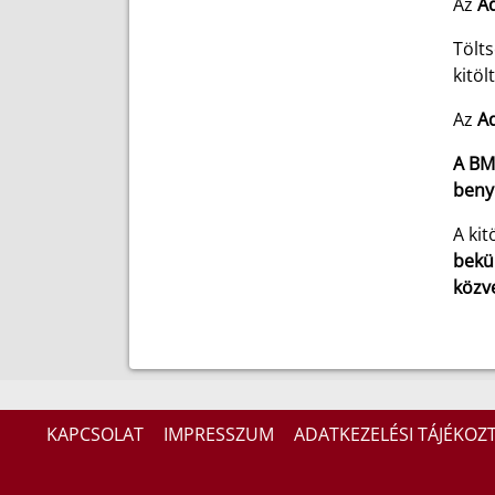
Az
A
Tölts
kitö
Az
A
A BM 
beny
A kit
bekü
közv
KAPCSOLAT
IMPRESSZUM
ADATKEZELÉSI TÁJÉKOZ