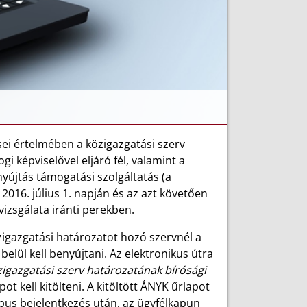
ései értelmében a közigazgatási szerv
gi képviselővel eljáró fél, valamint a
yújtás támogatási szolgáltatás (a
2016. július 1. napján és az azt követően
vizsgálata iránti perekben.
zigazgatási határozatot hozó szervnél a
belül kell benyújtani. Az elektronikus útra
zigazgatási szerv határozatának bírósági
t kell kitölteni. A kitöltött ÁNYK űrlapot
pus bejelentkezés után, az ügyfélkapun