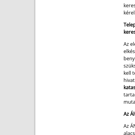
keres
kérel
Telep
kere
Az e
elkés
beny
szük
kell 
hiva
kata
tarta
muta
Az Á
Az Á
alacs