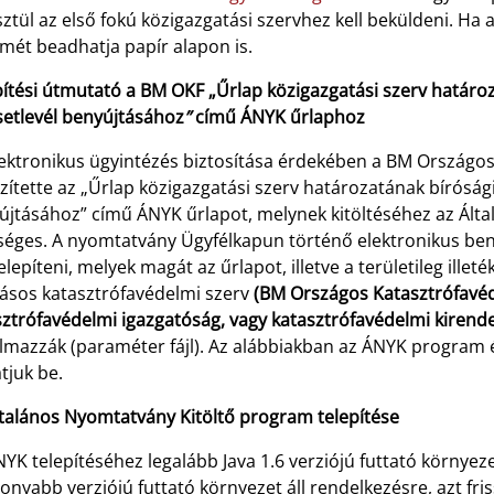
ztül az első fokú közigazgatási szervhez kell beküldeni. Ha a
mét beadhatja papír alapon is.
ítési útmutató a BM OKF „Űrlap közigazgatási szerv határoza
setlevél benyújtásához
”
című ÁNYK űrlaphoz
lektronikus ügyintézés biztosítása érdekében a BM Országo
zítette az „Űrlap közigazgatási szerv határozatának bírósági 
újtásához” című ÁNYK űrlapot, melynek kitöltéséhez az Ált
séges. A nyomtatvány Ügyfélkapun történő elektronikus ben
telepíteni, melyek magát az űrlapot, illetve a területileg ille
tásos katasztrófavédelmi szerv
(BM Országos Katasztrófavéd
sztrófavédelmi igazgatóság, vagy katasztrófavédelmi kirend
lmazzák (paraméter fájl). Az alábbiakban az ÁNYK program é
tjuk be.
ltalános Nyomtatvány Kitöltő program telepítése
NYK telepítéséhez legalább Java 1.6 verziójú futtató környe
onyabb verziójú futtató környezet áll rendelkezésre, azt friss