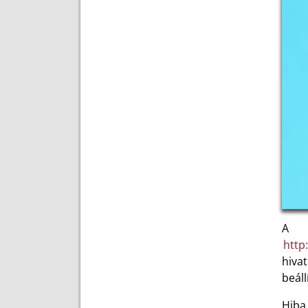
A
http
hiva
beál
Hiba 