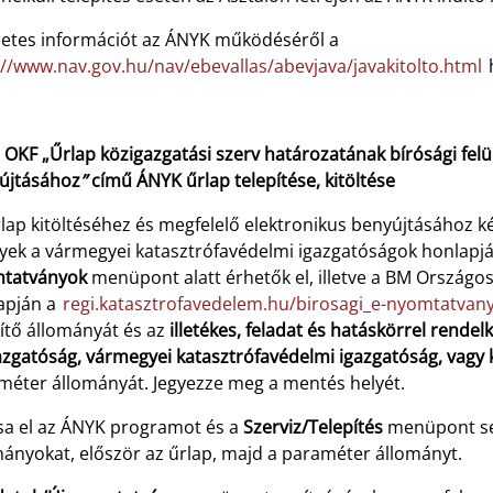
letes információt az ÁNYK működéséről a
://www.nav.gov.hu/nav/ebevallas/abevjava/javakitolto.html
h
OKF „Űrlap közigazgatási szerv határozatának bírósági felülv
újtásához
”
című ÁNYK űrlap telepítése, kitöltése
rlap kitöltéséhez és megfelelő elektronikus benyújtásához 
yek a vármegyei katasztrófavédelmi igazgatóságok honlapjá
tatványok
menüpont alatt érhetők el, illetve a BM Országo
apján a
regi.katasztrofavedelem.hu/birosagi_e-nyomtatvan
ítő állományát és az
illetékes, feladat és hatáskörrel rend
azgatóság, vármegyei katasztrófavédelmi igazgatóság, vagy 
méter állományát. Jegyezze meg a mentés helyét.
tsa el az ÁNYK programot és a
Szerviz/Telepítés
menüpont segí
mányokat, először az űrlap, majd a paraméter állományt.