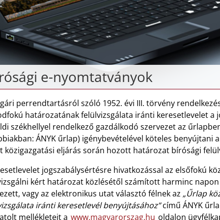
rósági e-nyomtatványok
gári perrendtartásról szóló 1952. évi III. törvény rendelkez
fokú határozatának felülvizsgálata iránti keresetlevelet a jo
ldi székhellyel rendelkező gazdálkodó szervezet az űrlapben
biakban: ÁNYK űrlap) igénybevételével köteles benyújtani a 
t közigazgatási eljárás során hozott határozat bírósági felül
esetlevelet jogszabálysértésre hivatkozással az elsőfokú kö
vizsgálni kért határozat közlésétől számított harminc napon 
ezett, vagy az elektronikus utat választó félnek az
„Űrlap kö
vizsgálata iránti keresetlevél benyújtásához”
című ÁNYK űrlapo
atolt mellékleteit a
www.magyarorszag.hu
oldalon ügyfélka