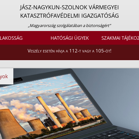
JÁSZ-NAGYKUN-SZOLNOK VÁRMEGYEI
KATASZTRÓFAVÉDELMI IGAZGATÓSÁG
„Magyarország szolgálatában a biztonságért”
LAKOSSÁG
HATÓSÁGI ÜGYEK
SZAKMAI TÁJÉKO
Veszély esetén hívja a 112-t vagy a 105-öt!
nyok