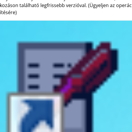
kozáson található legfrissebb verzióval. (Ügyeljen az operá
ítésére)