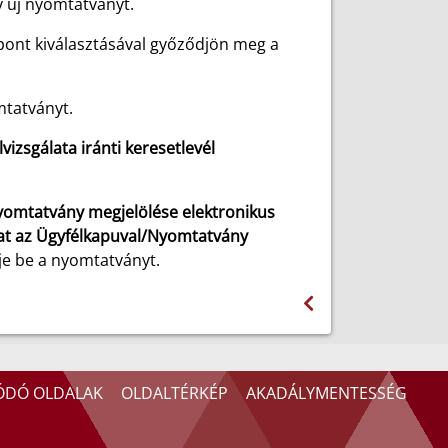
 új nyomtatványt.
nt kiválasztásával győződjön meg a
tatványt.
izsgálata iránti keresetlevél
yomtatvány megjelölése elektronikus
at az Ügyfélkapuval/Nyomtatvány
e be a nyomtatványt.
ÓDÓ OLDALAK
OLDALTÉRKÉP
AKADÁLYMENTESSÉG