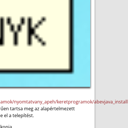
gramok/nyomtatvany_apeh/keretprogramok/abevjava_install
rűen tartsa meg az alapértelmezett
el a telepítést.
ikonja.