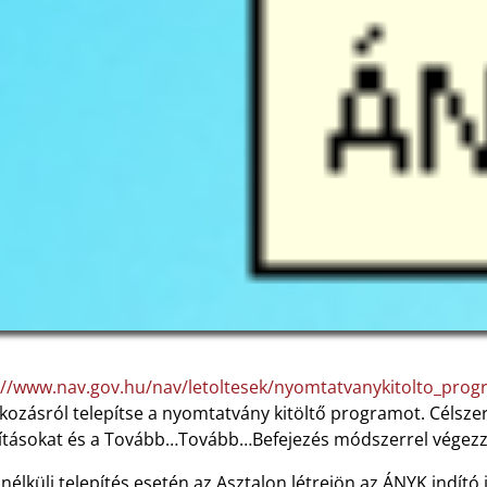
://www.nav.gov.hu/nav/letoltesek/nyomtatvanykitolto_pro
tkozásról telepítse a nyomtatvány kitöltő programot. Célsze
lításokat és a Tovább…Tovább…Befejezés módszerrel végezze 
nélküli telepítés esetén az Asztalon létrejön az ÁNYK indító 