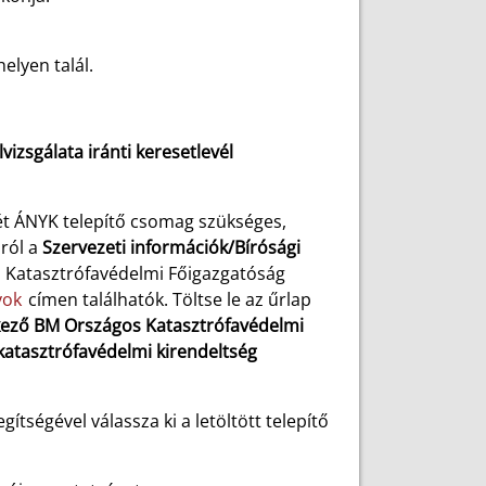
elyen talál.
izsgálata iránti keresetlevél
két ÁNYK telepítő csomag szükséges,
ról a
Szervezeti információk/Bírósági
s Katasztrófavédelmi Főigazgatóság
yok
címen találhatók. Töltse le az űrlap
elkező BM Országos Katasztrófavédelmi
katasztrófavédelmi kirendeltség
tségével válassza ki a letöltött telepítő