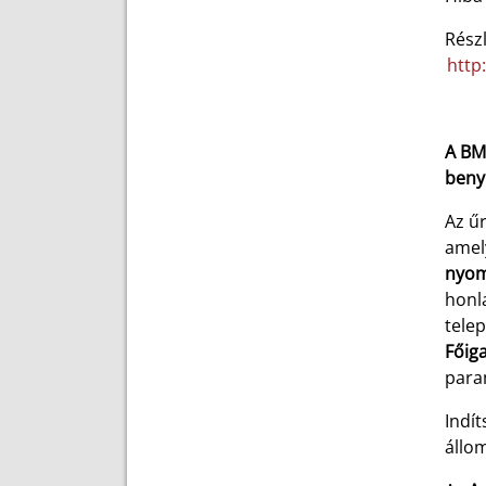
Rész
http
A BM 
beny
Az ű
amel
nyom
honl
telep
Főig
para
Indí
állo