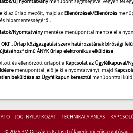
datok/Új nyomtatvány
menüpont segítségével vegyen fel egy
e ki az űrlap mezőit, majd az
Ellenőrzések/Ellenőrzés
menüpo
ltés hibamentességéről.
datok/Nyomtatvány
mentése menüponttal mentse el a nyom
OKF „Űrlap közigazgatási szerv határozatának bírósági felülv
újtásához
”
című ÁNYK űrlap elektronikus elküldése
öltött és ellenőrzött űrlapot a
Kapcsolat az Ügyfélkapuval/N
ldésre
menüponttal jelölje ki a nyomtatványt, majd
Kapcsol
etlen beküldése az Ügyfélkapun keresztül
menüponttal küldj
TATÓ
JOGI NYILATKOZAT
TECHNIKAI AJÁNLÁS
KAPCSOL
© 2026 BM Országos Katasztrófavédelmi Főigazgatóság