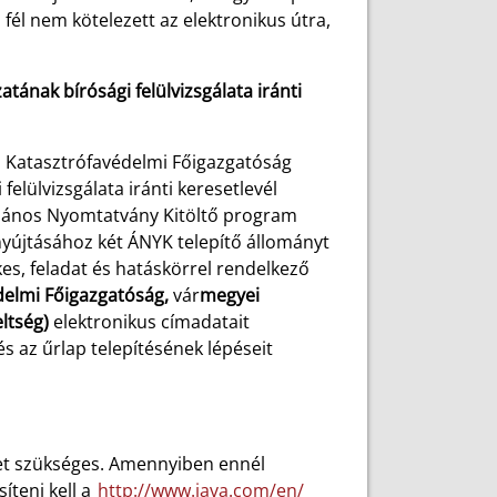
 fél nem kötelezett az elektronikus útra,
tának bírósági felülvizsgálata iránti
s Katasztrófavédelmi Főigazgatóság
felülvizsgálata iránti keresetlevél
alános Nyomtatvány Kitöltő program
yújtásához két ÁNYK telepítő állományt
tékes, feladat és hatáskörrel rendelkező
elmi Főigazgatóság,
vár
megyei
eltség)
elektronikus címadatait
s az űrlap telepítésének lépéseit
zet szükséges. Amennyiben ennél
íteni kell a
http://www.java.com/en/