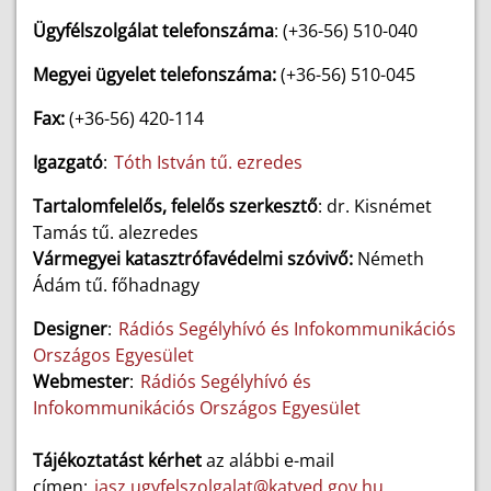
Ügyfélszolgálat telefonszáma
: (+36-56) 510-040
Megyei ügyelet telefonszáma:
(+36-56) 510-045
Fax:
(+36-56) 420-114
Igazgató
:
Tóth István tű. ezredes
Tartalomfelelős, felelős szerkesztő
: dr. Kisnémet
Tamás tű. alezredes
Vármegyei katasztrófavédelmi szóvivő:
Németh
Ádám tű. főhadnagy
Designer
:
Rádiós Segélyhívó és Infokommunikációs
Országos Egyesület
Webmester
:
Rádiós Segélyhívó és
Infokommunikációs Országos Egyesület
Tájékoztatást kérhet
az alábbi e-mail
címen:
jasz.ugyfelszolgalat@katved.gov.hu