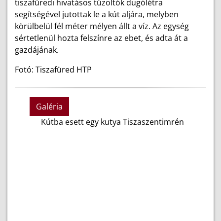
tiszafüredi hivatásos tűzoltók dugólétra
segítségével jutottak le a kút aljára, melyben
körülbelül fél méter mélyen állt a víz. Az egység
sértetlenül hozta felszínre az ebet, és adta át a
gazdájának.
Fotó: Tiszafüred HTP
Galéria
Kútba esett egy kutya Tiszaszentimrén