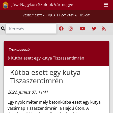
Jász-Nagykun-Szolnok Vármegye
Veszély esetén hívja a 112-t vagy a 105-öt!
Híreink
>
Hírek
Tartalomjegyzék
Kútba esett egy kutya Tiszaszentimrén
Kútba esett egy kutya
Tiszaszentimrén
2022. június 07. 11:41
Egy nyolc méter mély betonkútba esett egy kutya
vasárnap Tiszaszentimrén, a Hajdú úton. A