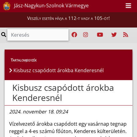
Jász-Nagykun-Szolnok Vármegye
Veszély esetén hívja a 112-t vagy a 105-öt!
Híreink
>
Hírek
Tartalomjegyzék
Kisbusz csapódott árokba Kenderesnél
Kisbusz csapódott árokba
Kenderesnél
2024. november 18. 09:24
Vízelvezető árokba csapódott egy vasárnap tegnap
reggel a 4-es számú főúton, Kenderes külterületén.