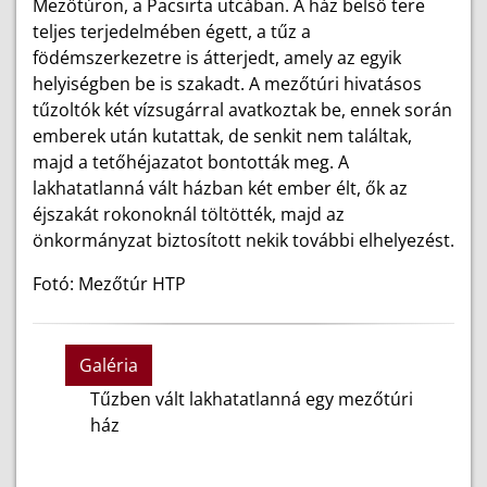
Mezőtúron, a Pacsirta utcában. A ház belső tere
teljes terjedelmében égett, a tűz a
födémszerkezetre is átterjedt, amely az egyik
helyiségben be is szakadt. A mezőtúri hivatásos
tűzoltók két vízsugárral avatkoztak be, ennek során
emberek után kutattak, de senkit nem találtak,
majd a tetőhéjazatot bontották meg. A
lakhatatlanná vált házban két ember élt, ők az
éjszakát rokonoknál töltötték, majd az
önkormányzat biztosított nekik további elhelyezést.
Fotó: Mezőtúr HTP
Galéria
Tűzben vált lakhatatlanná egy mezőtúri
ház