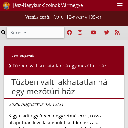
Jász-Nagykun-Szolnok Vármegye
Veszély esetén hívja a 112-t vagy a 105-öt!
Híreink
>
Hírek
Tartalomjegyzék
Tűzben vált lakhatatlanná egy mezőtúri ház
Tűzben vált lakhatatlanná
egy mezőtúri ház
2025. augusztus 13. 12:21
Kigyulladt egy ötven négyzetméteres, rossz
állapotban lévő lakóépület kedden éjszaka