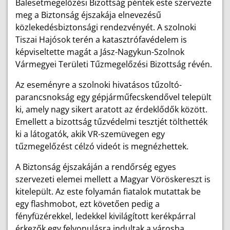
Balesetmegelőzési Bizottság péntek este szervezte
meg a Biztonság éjszakája elnevezésű
közlekedésbiztonsági rendezvényét. A szolnoki
Tiszai Hajósok terén a katasztrófavédelem is
képviseltette magát a Jász-Nagykun-Szolnok
Vármegyei Területi Tűzmegelőzési Bizottság révén.
Az eseményre a szolnoki hivatásos tűzoltó-
parancsnokság egy gépjárműfecskendővel települt
ki, amely nagy sikert aratott az érdeklődők között.
Emellett a bizottság tűzvédelmi tesztjét tölthették
ki a látogatók, akik VR-szemüvegen egy
tűzmegelőzést célzó videót is megnézhettek.
A Biztonság éjszakáján a rendőrség egyes
szervezeti elemei mellett a Magyar Vöröskereszt is
kitelepült. Az este folyamán fiatalok mutattak be
egy flashmobot, ezt követően pedig a
fényfüzérekkel, ledekkel kivilágított kerékpárral
érkezők egy felvonulásra indultak a városba.