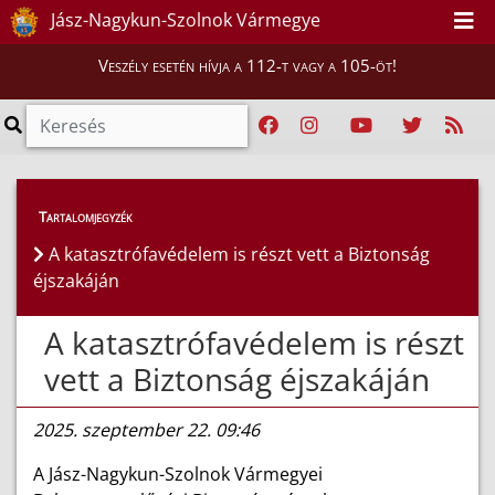
Jász-Nagykun-Szolnok Vármegye
Veszély esetén hívja a 112-t vagy a 105-öt!
Híreink
>
Hírek
Tartalomjegyzék
A katasztrófavédelem is részt vett a Biztonság
éjszakáján
A katasztrófavédelem is részt
vett a Biztonság éjszakáján
2025. szeptember 22. 09:46
A Jász-Nagykun-Szolnok Vármegyei