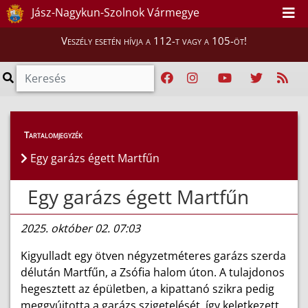
Jász-Nagykun-Szolnok Vármegye
Veszély esetén hívja a 112-t vagy a 105-öt!
Híreink
>
Hírek
Tartalomjegyzék
Egy garázs égett Martfűn
Egy garázs égett Martfűn
2025. október 02. 07:03
Kigyulladt egy ötven négyzetméteres garázs szerda
délután Martfűn, a Zsófia halom úton. A tulajdonos
hegesztett az épületben, a kipattanó szikra pedig
meggyújtotta a garázs szigetelését, így keletkezett