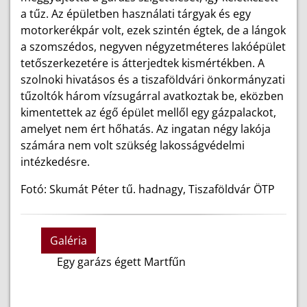
a tűz. Az épületben használati tárgyak és egy
motorkerékpár volt, ezek szintén égtek, de a lángok
a szomszédos, negyven négyzetméteres lakóépület
tetőszerkezetére is átterjedtek kismértékben. A
szolnoki hivatásos és a tiszaföldvári önkormányzati
tűzoltók három vízsugárral avatkoztak be, eközben
kimentettek az égő épület mellől egy gázpalackot,
amelyet nem ért hőhatás. Az ingatan négy lakója
számára nem volt szükség lakosságvédelmi
intézkedésre.
Fotó: Skumát Péter tű. hadnagy, Tiszaföldvár ÖTP
Galéria
Egy garázs égett Martfűn