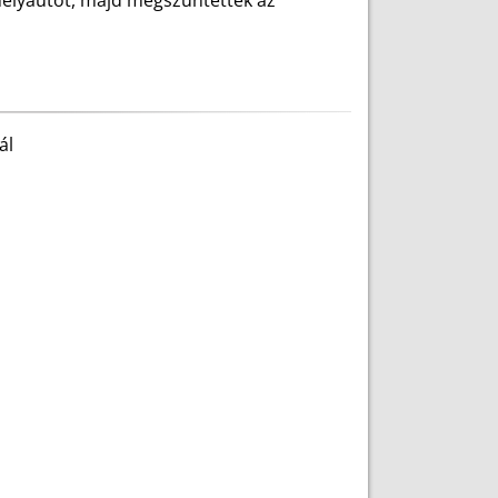
emélyautót, majd megszüntették az
ál