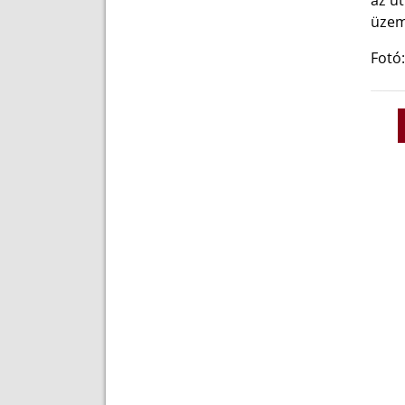
az út
üzem
Fotó