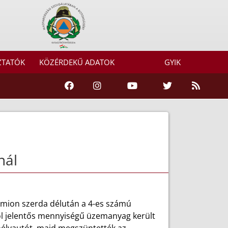
ZTATÓK
KÖZÉRDEKŰ ADATOK
GYIK
nál
kamion szerda délután a 4-es számú
ból jelentős mennyiségű üzemanyag került