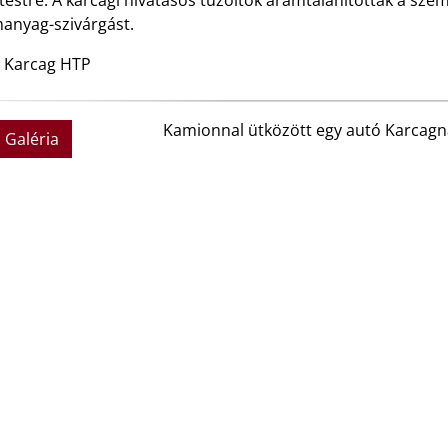
testre. A karcagi hivatásos tűzoltók áramtalanították a sz
anyag-szivárgást.
: Karcag HTP
Kamionnal ütközött egy autó Karcagn
Galéria