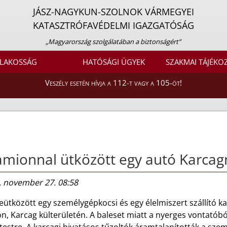
JÁSZ-NAGYKUN-SZOLNOK VÁRMEGYEI
KATASZTRÓFAVÉDELMI IGAZGATÓSÁG
„Magyarország szolgálatában a biztonságért”
LAKOSSÁG
HATÓSÁGI ÜGYEK
SZAKMAI TÁJÉKO
Veszély esetén hívja a 112-t vagy a 105-öt!
mionnal ütközött egy autó Karcag
. november 27. 08:58
eütközött egy személygépkocsi és egy élelmiszert szállító 
on, Karcag külterületén. A baleset miatt a nyerges vontató