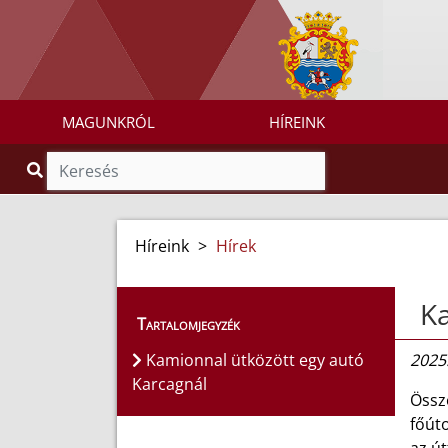
MAGUNKRÓL
HÍREINK
Híreink
>
Hírek
Ka
Tartalomjegyzék
Kamionnal ütközött egy autó
2025
Karcagnál
Össz
főút