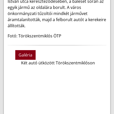
István utca kereszteződésében, a baleset során az
egyik jármű az oldalára borult. A város
önkormányzati tűzoltói mindkét járművet
áramtalanították, majd a felborult autót a kerekeire
állították.
Fotó: Törökszentmiklós ÖTP
Galéria
Két autó ütközött Törökszentmiklóson