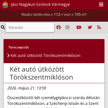
Jász-Nagykun-Szolnok Vármegye
Veszély esetén hívja a 112-t vagy a 105-öt!
Híreink
>
Hírek
Tartalomjegyzék
Két autó ütközött Törökszentmiklóson
Két autó ütközött
Törökszentmiklóson
2026. május 21. 13:59
Összeütközött két személygépkocsi szerda délután
Törökszentmiklóson, a Széchenyi István és a Szent