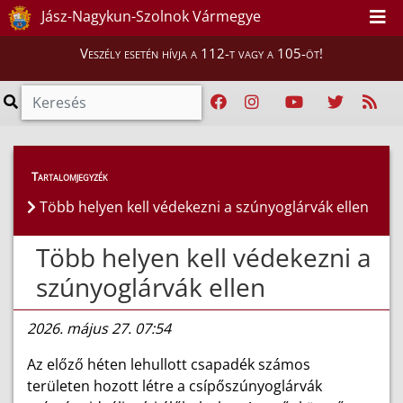
Jász-Nagykun-Szolnok Vármegye
Veszély esetén hívja a 112-t vagy a 105-öt!
Híreink
>
Hírek
Tartalomjegyzék
Több helyen kell védekezni a szúnyoglárvák ellen
Több helyen kell védekezni a
szúnyoglárvák ellen
2026. május 27. 07:54
Az előző héten lehullott csapadék számos
területen hozott létre a csípőszúnyoglárvák