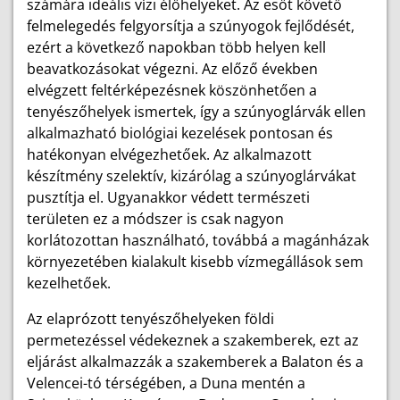
számára ideális vízi élőhelyeket. Az esőt követő
felmelegedés felgyorsítja a szúnyogok fejlődését,
ezért a következő napokban több helyen kell
beavatkozásokat végezni. Az előző években
elvégzett feltérképezésnek köszönhetően a
tenyészőhelyek ismertek, így a szúnyoglárvák ellen
alkalmazható biológiai kezelések pontosan és
hatékonyan elvégezhetőek. Az alkalmazott
készítmény szelektív, kizárólag a szúnyoglárvákat
pusztítja el. Ugyanakkor védett természeti
területen ez a módszer is csak nagyon
korlátozottan használható, továbbá a magánházak
környezetében kialakult kisebb vízmegállások sem
kezelhetőek.
Az elaprózott tenyészőhelyeken földi
permetezéssel védekeznek a szakemberek, ezt az
eljárást alkalmazzák a szakemberek a Balaton és a
Velencei-tó térségében, a Duna mentén a