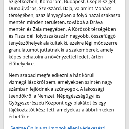
Szigetközben, Komárom, Budapest, Csepel-sziget,
Dunaújváros, Szekszárd, Baja, valamint Mohács
térségében, azaz lényegében a folyó hazai szakasza
mentén minden területen, továbbá a Dráva
mentén és Zala megyében. A Körösök térségében
és Tisza déli folyószakaszán nagyobb, összefüggő
tenyészőhelyek alakultak ki, ezekre légi módszerrel
granulátumot juttatnak ki a szakemberek, amely
képes behatolni a növényzettel fedett ártéri
élőhelyekre.
Nem szabad megfeledkezni a ház körüli
vízmegállásokról sem, amelyekben szintén nagy
számban fejlődnek a szúnyogok. A lakossági
teendőkről a Nemzeti Népegészségügyi és
Gyógyszerészeti Központ egy plakátot és egy
tájékoztatót készített, amelyek az alábbi linkeken
érhetők el:
Segítse Ön is a szúnyogok elleni védekezést!