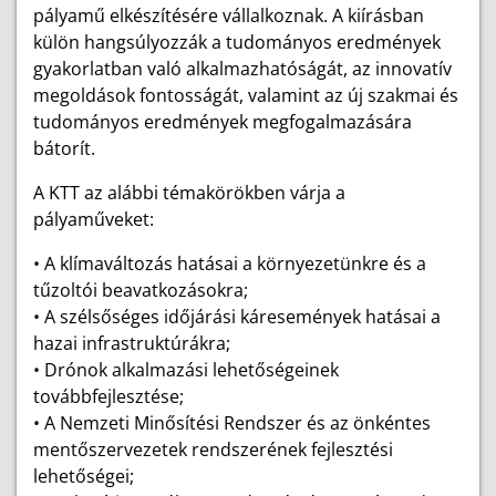
pályamű elkészítésére vállalkoznak. A kiírásban
külön hangsúlyozzák a tudományos eredmények
gyakorlatban való alkalmazhatóságát, az innovatív
megoldások fontosságát, valamint az új szakmai és
tudományos eredmények megfogalmazására
bátorít.
A KTT az alábbi témakörökben várja a
pályaműveket:
• A klímaváltozás hatásai a környezetünkre és a
tűzoltói beavatkozásokra;
• A szélsőséges időjárási káresemények hatásai a
hazai infrastruktúrákra;
• Drónok alkalmazási lehetőségeinek
továbbfejlesztése;
• A Nemzeti Minősítési Rendszer és az önkéntes
mentőszervezetek rendszerének fejlesztési
lehetőségei;