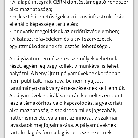
• AI alapú integrált CBRN döntéstámogató rendszer
alkalmazhatósága;
• Fejlesztési lehetőségek a kritikus infrastruktúrák
ellenálló képessége területén;
• Innovatív megoldások az erdőtűzvédelemben;
• A katasztrófavédelem és a civil szervezetek
együttműködésének fejlesztési lehetőségei.
A pályázaton természetes személyek vehetnek
részt, egyénileg vagy kollektív munkával is lehet
pályázni. A benyújtott pályaműveknek korábban
nem publikált, máshová be nem nyújtott
tanulmányoknak vagy értekezéseknek kell lenniük.
A pályaművek elbírálása során kiemelt szempont
lesz a témakörhöz való kapcsolódás, a gyakorlati
alkalmazhatóság, a szakirodalmi és jogszabályi
háttér ismerete, valamint az innovatív szakmai
javaslatok megfogalmazása. A pályaműveknek
tartalmilag és formailag is rendszerezettnek,