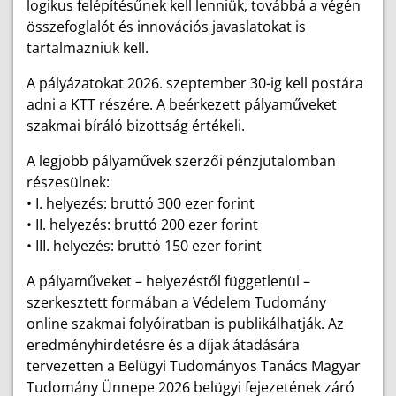
logikus felépítésűnek kell lenniük, továbbá a végén
összefoglalót és innovációs javaslatokat is
tartalmazniuk kell.
A pályázatokat 2026. szeptember 30-ig kell postára
adni a KTT részére. A beérkezett pályaműveket
szakmai bíráló bizottság értékeli.
A legjobb pályaművek szerzői pénzjutalomban
részesülnek:
• I. helyezés: bruttó 300 ezer forint
• II. helyezés: bruttó 200 ezer forint
• III. helyezés: bruttó 150 ezer forint
A pályaműveket – helyezéstől függetlenül –
szerkesztett formában a Védelem Tudomány
online szakmai folyóiratban is publikálhatják. Az
eredményhirdetésre és a díjak átadására
tervezetten a Belügyi Tudományos Tanács Magyar
Tudomány Ünnepe 2026 belügyi fejezetének záró