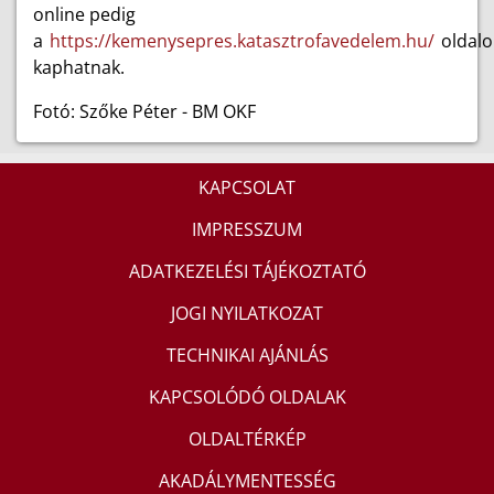
online pedig
a
https://kemenysepres.katasztrofavedelem.hu/
oldal
kaphatnak.
Fotó: Szőke Péter - BM OKF
KAPCSOLAT
IMPRESSZUM
ADATKEZELÉSI TÁJÉKOZTATÓ
JOGI NYILATKOZAT
TECHNIKAI AJÁNLÁS
KAPCSOLÓDÓ OLDALAK
OLDALTÉRKÉP
AKADÁLYMENTESSÉG