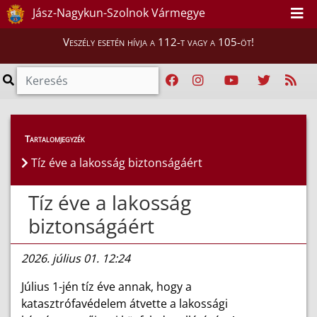
Jász-Nagykun-Szolnok Vármegye
Veszély esetén hívja a 112-t vagy a 105-öt!
Híreink
>
Hírek
Tartalomjegyzék
Tíz éve a lakosság biztonságáért
Tíz éve a lakosság
biztonságáért
2026. július 01. 12:24
Július 1-jén tíz éve annak, hogy a
katasztrófavédelem átvette a lakossági