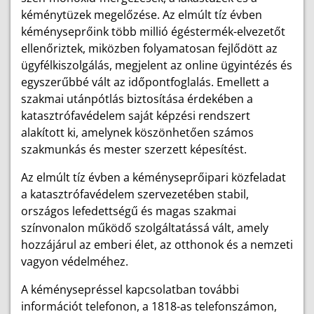
kéménytüzek megelőzése. Az elmúlt tíz évben
kéményseprőink több millió égéstermék-elvezetőt
ellenőriztek, miközben folyamatosan fejlődött az
ügyfélkiszolgálás, megjelent az online ügyintézés és
egyszerűbbé vált az időpontfoglalás. Emellett a
szakmai utánpótlás biztosítása érdekében a
katasztrófavédelem saját képzési rendszert
alakított ki, amelynek köszönhetően számos
szakmunkás és mester szerzett képesítést.
Az elmúlt tíz évben a kéményseprőipari közfeladat
a katasztrófavédelem szervezetében stabil,
országos lefedettségű és magas szakmai
színvonalon működő szolgáltatássá vált, amely
hozzájárul az emberi élet, az otthonok és a nemzeti
vagyon védelméhez.
A kéménysepréssel kapcsolatban további
információt telefonon, a 1818-as telefonszámon,