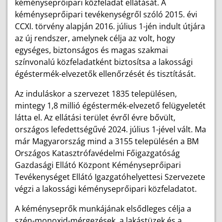
kéményseprőipari közfeladat ellátását. A
kéményseprőipari tevékenységről szóló 2015. évi
CCXI. törvény alapján 2016. július 1-jén indult útjára
az új rendszer, amelynek célja az volt, hogy
egységes, biztonságos és magas szakmai
színvonalú közfeladatként biztosítsa a lakossági
égéstermék-elvezetők ellenőrzését és tisztítását.
Az induláskor a szervezet 1835 településen,
mintegy 1,8 millió égéstermék-elvezető felügyeletét
látta el. Az ellátási terület évről évre bővült,
országos lefedettségűvé 2024. július 1-jével vált. Ma
már Magyarország mind a 3155 településén a BM
Országos Katasztrófavédelmi Főigazgatóság
Gazdasági Ellátó Központ Kéményseprőipari
Tevékenységet Ellátó Igazgatóhelyettesi Szervezete
végzi a lakossági kéményseprőipari közfeladatot.
A kéményseprők munkájának elsődleges célja a
szén-monoxid-mérgezések, a lakástüzek és a