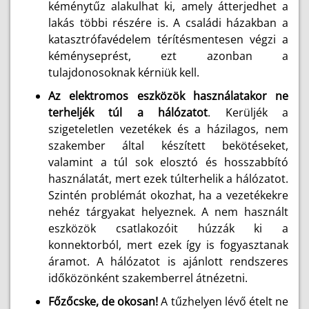
kéménytűz alakulhat ki, amely átterjedhet a
lakás többi részére is. A családi házakban a
katasztrófavédelem térítésmentesen végzi a
kéményseprést, ezt azonban a
tulajdonosoknak kérniük kell.
Az elektromos eszközök használatakor ne
terheljék túl a hálózatot
. Kerüljék a
szigeteletlen vezetékek és a házilagos, nem
szakember által készített bekötéseket,
valamint a túl sok elosztó és hosszabbító
használatát, mert ezek túlterhelik a hálózatot.
Szintén problémát okozhat, ha a vezetékekre
nehéz tárgyakat helyeznek. A nem használt
eszközök csatlakozóit húzzák ki a
konnektorból, mert ezek így is fogyasztanak
áramot. A hálózatot is ajánlott rendszeres
időközönként szakemberrel átnézetni.
Főzőcske, de okosan!
A tűzhelyen lévő ételt ne