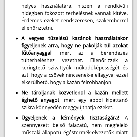
helyes használatára, hiszen a rendkívüli
hidegben fokozott terhelésnek vannak kitéve.
Érdemes ezeket rendszeresen, szakemberrel
ellenőriztetni.
A vegyes tüzelésű kazánok használatakor
figyeljenek arra, hogy ne pakolják túl azokat
fűtőanyaggal
, mert az a berendezés
túlterheléshez vezethet. Ellenőrizzék a
keringtető szivattyúk működőképességét és
azt, hogy a csövek nincsenek-e elfagyva; ezzel
elkerülhető, hogy a kazán felrobbanjon.
Ne tároljanak közvetlenül a kazán mellett
éghető anyagot
, mert egy abból kipattanó
szikra könnyedén meggyújthatja ezeket.
Ügyeljenek a kémények tisztaságára!
A
szennyezett belső falazatú, nem megfelelő
műszaki állapotú égéstermék-elvezetők miatt