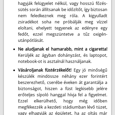
hagyják felügyelet nélkül, vagy hosszú főzés-
sütés során állítsanak be időzítőt, így biztosan
nem feledkeznek meg róla. A kigyulladt
zsiradékot soha ne próbálják meg vízzel
eloltani, ehelyett tegyenek az edényre egy
fedőt, ezzel megszüntetve a tűz oxigén-
utánpótlását.
Ne aludjanak el hamarabb, mint a cigaretta!
Kerüljék az ágyban dohányzást, és laptopot,
notebook-ot is asztalnál használjanak.
Vásároljanak füstérzékelőt!
Egy jó minőségű
készülék mindössze néhány ezer forintért
beszerezhető, cserébe éveken át garantálja a
biztonságot, hiszen a füst legkisebb jelére
erőteljes sípoló hanggal hívja fel a figyelmet.
Ezzel elkerülhető, hogy még időben
megfékezzék a kezdeti stádiumban lévő tüzet,
vagy elhagyják az épületet, ha az oltás már