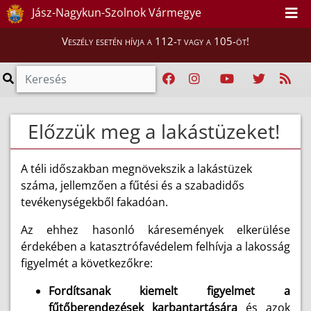
Jász-Nagykun-Szolnok Vármegye
Veszély esetén hívja a 112-t vagy a 105-öt!
Előzzük meg a lakástüzeket!
A téli időszakban megnövekszik a lakástüzek
száma, jellemzően a fűtési és a szabadidős
tevékenységekből fakadóan.
Az ehhez hasonló káresemények elkerülése
érdekében a katasztrófavédelem felhívja a lakosság
figyelmét a következőkre:
Fordítsanak kiemelt figyelmet a
fűtőberendezések karbantartására
és azok