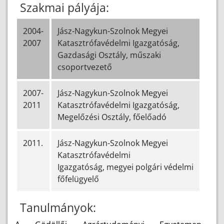
Szakmai pályája:
2004-
Jász-Nagykun-Szolnok Megyei
2007
Katasztrófavédelmi Igazgatóság,
Gazdasági Osztály, műszaki
csoportvezető
2007-
Jász-Nagykun-Szolnok Megyei
2011
Katasztrófavédelmi Igazgatóság,
Megelőzési Osztály, főelőadó
2011.
Jász-Nagykun-Szolnok Megyei
Katasztrófavédelmi
Igazgatóság, megyei polgári védelmi
főfelügyelő
Tanulmányok: