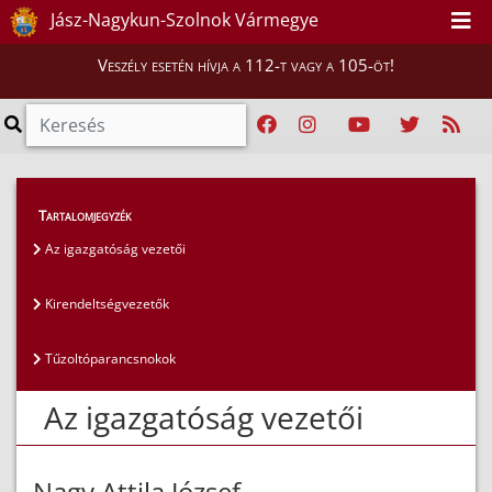
Jász-Nagykun-Szolnok Vármegye
Veszély esetén hívja a 112-t vagy a 105-öt!
Magunkról
>
Az igazgatóság vezetői
>
Tartalomjegyzék
Az igazgatóság vezetői
Az igazgatóság vezetői
Kirendeltségvezetők
Tűzoltóparancsnokok
Az igazgatóság vezetői
Nagy Attila József