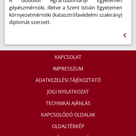
A Gödöllői Agrártudományi Egyetemen
gépészmérnöki, illetve a Szent István Egyetemen
környezetmérnöki (katasztrófavédelmi szakirány)
diplomát szerzett.
KAPCSOLAT
IMPRESSZUM
ADATKEZELÉSI TÁJÉKOZTATÓ
JOGI NYILATKOZAT
TECHNIKAI AJÁNLÁS
KAPCSOLÓDÓ OLDALAK
OLDALTÉRKÉP