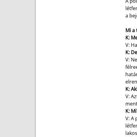
A pol
létf
a bej
Mi a 
K: Me
V: Ha
K: D
V: Ne
félre
határ
elren
K: Ak
V: A
menté
K: Mi
V: A 
létfe
lakos