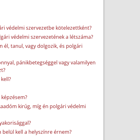
ri védelmi szervezetbe kötelezettként?
lgári védelmi szervezetének a létszáma?
él, tanul, vagy dolgozik, és polgári
szonnyal, pánikbetegséggel vagy valamilyen
zt?
kell?
 a képzésem?
aadóm kirúg, míg én polgári védelmi
gyakorisággal?
belül kell a helyszínre érnem?