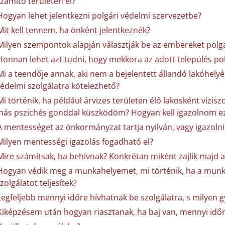
zámító területen él?
Hogyan lehet jelentkezni polgári védelmi szervezetbe?
Mit kell tennem, ha önként jelentkeznék?
Milyen szempontok alapján választják be az embereket polgá
Honnan lehet azt tudni, hogy mekkora az adott település po
Mi a teendője annak, aki nem a bejelentett állandó lakóhelyén 
édelmi szolgálatra kötelezhető?
Mi történik, ha például árvizes területen élő lakosként vízi
ás pszichés gonddal küszködöm? Hogyan kell igazolnom e
A mentességet az önkormányzat tartja nyilván, vagy igazolni 
Milyen mentességi igazolás fogadható el?
Mire számítsak, ha behívnak? Konkrétan miként zajlik majd
Hogyan védik meg a munkahelyemet, mi történik, ha a munk
zolgálatot teljesítek?
Legfeljebb mennyi időre hívhatnak be szolgálatra, s milyen 
Kiképzésem után hogyan riasztanak, ha baj van, mennyi időn 