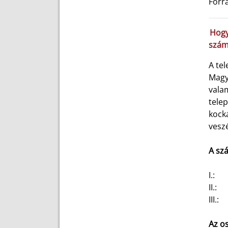
Forr
Hogy
számí
A te
Magya
vala
telep
kock
vesz
A szá
I.:
fo
II.:
kö
III.:
mé
Az os