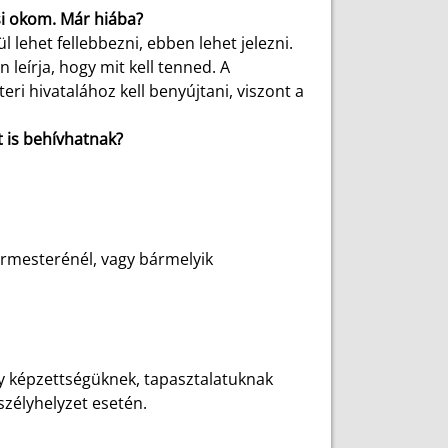
si okom. Már hiába?
 lehet fellebbezni, ebben lehet jelezni.
 leírja, hogy mit kell tenned. A
ri hivatalához kell benyújtani, viszont a
t is behívhatnak?
ármesterénél, vagy bármelyik
gy képzettségüknek, tapasztalatuknak
szélyhelyzet esetén.