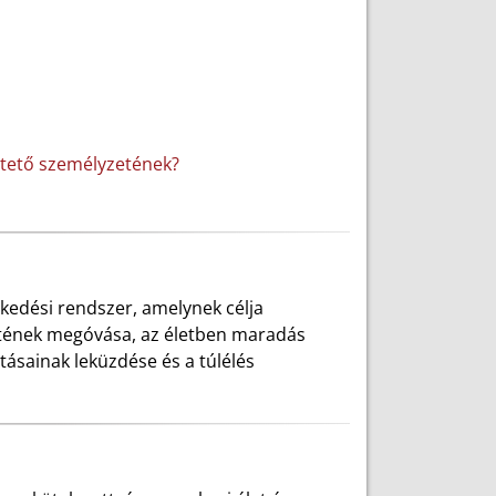
ltető személyzetének?
zkedési rendszer, amelynek célja
letének megóvása, az életben maradás
atásainak leküzdése és a túlélés