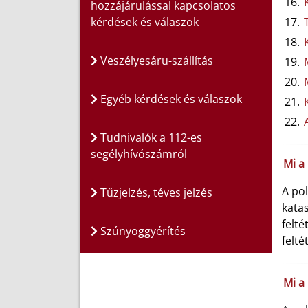
hozzájárulással kapcsolatos
kérdések és válaszok
Veszélyesáru-szállítás
Egyéb kérdések és válaszok
Tudnivalók a 112-es
segélyhívószámról
Mi a
A pol
Tűzjelzés, téves jelzés
katas
felté
Szúnyoggyérítés
felt
Mi a