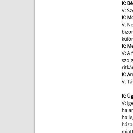
K: Bé
V: Sz
K: Mo
V: Ne
bizon
külön
K: Me
V: A 
szolg
ritká
K: Ar
V: Tá
K: Úg
V: Ig
ha an
ha le
háza
miatt