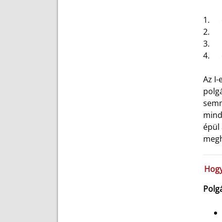
1.
2.
3.
4.
Az I-
polgá
semm
mind
épül
megha
Hogy
Polgá