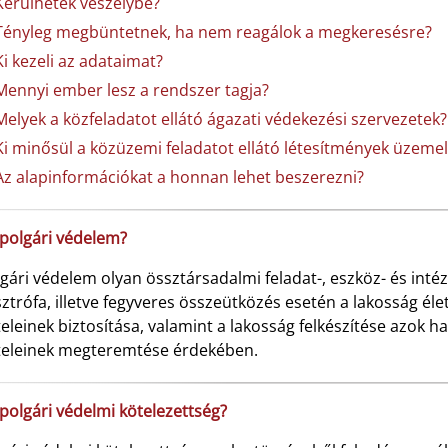
Kerülhetek veszélybe?
Tényleg megbüntetnek, ha nem reagálok a megkeresésre?
Ki kezeli az adataimat?
Mennyi ember lesz a rendszer tagja?
Melyek a közfeladatot ellátó ágazati védekezési szervezetek?
Ki minősül a közüzemi feladatot ellátó létesítmények üzeme
Az alapinformációkat a honnan lehet beszerezni?
 polgári védelem?
gári védelem olyan össztársadalmi feladat-, eszköz- és inté
ztrófa, illetve fegyveres összeütközés esetén a lakosság é
teleinek biztosítása, valamint a lakosság felkészítése azok h
ételeinek megteremtése érdekében.
 polgári védelmi kötelezettség?