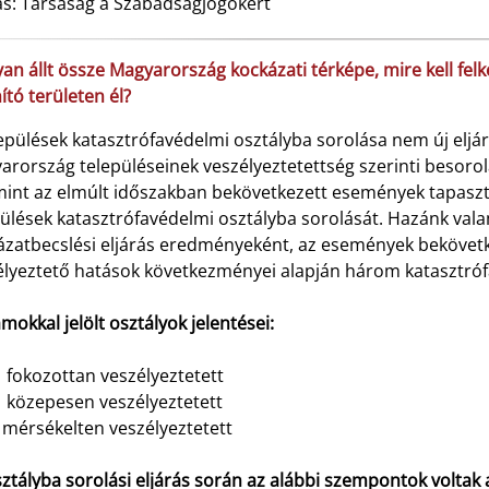
ás: Társaság a Szabadságjogokért
an állt össze Magyarország kockázati térképe, mire kell fel
tó területen él?
lepülések katasztrófavédelmi osztályba sorolása nem új elj
rország településeinek veszélyeztetettség szerinti besorol
mint az elmúlt időszakban bekövetkezett események tapasztal
ülések katasztrófavédelmi osztályba sorolását. Hazánk valam
ázatbecslési eljárás eredményeként, az események bekövetk
élyeztető hatások következményei alapján három katasztróf
mokkal jelölt osztályok jelentései:
kozottan veszélyeztetett
zepesen veszélyeztetett
rsékelten veszélyeztetett
ztályba sorolási eljárás során az alábbi szempontok voltak a 