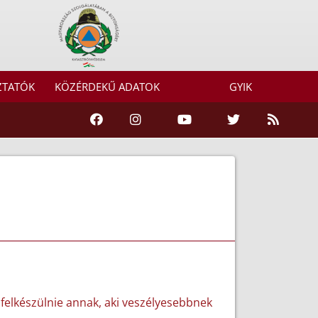
ZTATÓK
KÖZÉRDEKŰ ADATOK
GYIK
 felkészülnie annak, aki veszélyesebbnek