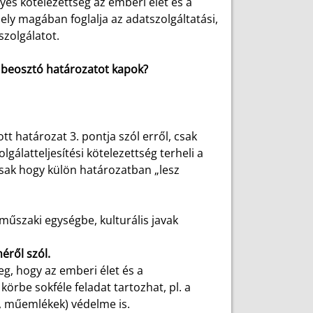
yes kötelezettség az emberi élet és a
ly magában foglalja az adatszolgáltatási,
szolgálatot.
e beosztó határozatot kapok?
t határozat 3. pontja szól erről, csak
lgálatteljesítési kötelezettség terheli a
 csak hogy külön határozatban „lesz
űszaki egységbe, kulturális javak
éről szól.
g, hogy az emberi élet és a
örbe sokféle feladat tartozhat, pl. a
k, műemlékek) védelme is.