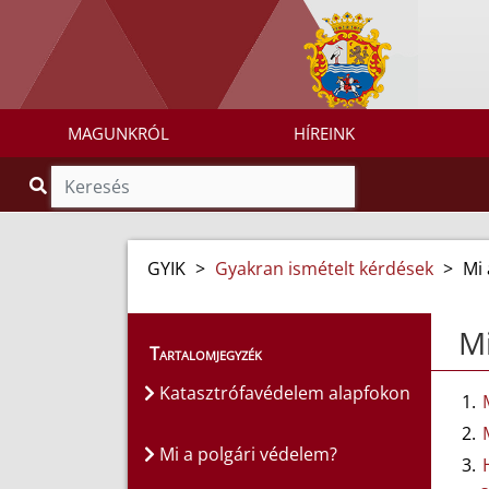
MAGUNKRÓL
HÍREINK
GYIK
>
Gyakran ismételt kérdések
>
Mi 
Mi
Tartalomjegyzék
Katasztrófavédelem alapfokon
Mi a polgári védelem?