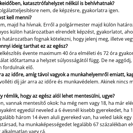
keidőben, katasztrófahelyzet nélkül is behívhatnak?
olgálatteljesítésre nem, de képzésre, gyakorlatra igen.
st kell menni?
m, majd ha hívnak. Erről a polgármester majd külön határoz
yos külön határozatban elrendelt képzést, gyakorlatot, ahog
 határozatban fognak kötelezni, hogy jelenj meg, illetve veg
nnyi ideig tarthat ez az egész?
felkészítés évente maximum 40 óra elméleti és 72 óra gyakor
álat időtartama a helyzet súlyosságától függ. De ne aggódj
n fordulnak elő.
ra az időre, amíg távol vagyok a munkahelyemről emiatt, kap
volléti díj jár arra az időre és munkavédelem. Akinek nincs 
y rémlik, hogy az egész alól lehet mentesülni, ugye?
en, vannak mentesítő okok: ha még nem vagy 18, ha már elér
yaként egyedül neveled a 6 évesnél kisebb gyerekedet, ha 1
galább három 14 éven aluli gyereked van, ha veled lakik egy
stársad, ha munkaképességedet legalább 67 százalékban elv
 alkalmatlan vagy rá.