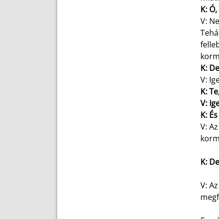
K: Ó
V: Ne
Tehát
felle
kormá
K: De
V: Ig
K: Te
V: Ig
K: É
V: A
kormá
K: De
V: Az
megfe