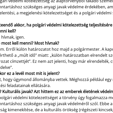
gári védelmi kötelezettség az alaptörvényből fakadó személ
enntartáshoz szükséges anyagi javak védelme érdekében, ame
elentési, a megjelenési kötelezettséget és a polgári védelmi 
teendő akkor, ha polgári védelmi kötelezettség teljesítésér
nni kell?
 hívnak, igen.
e most kell menni? Most hívnak?
m. Erről külön határozatot hoz majd a polgármester. A kapot
érthető a „múlt idő” miatt: „külön határozatban elrendelt szo
ozat címzettjét”. Ez nem azt jelenti, hogy már elrendelték,
delve”.
kor ez a levél most mit is jelent?
zt, hogy úgymond állományba vettek. Méghozzá például egy m
si feladatainak ellátására.
? Kulturális javak? Azt hittem ez az emberek életének védelm
polgári védelmi kötelezettséget a törvény úgy fogalmazza me
nntartáshoz szükséges anyagi javak védelméről szól. Ebbe a k
ság kimenekítése, de a kulturális örökség (régészeti kincse