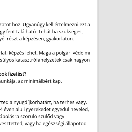
atot hoz. Ugyanúgy kell értelmezni ezt a
y fent található. Tehát ha szükséges,
yél részt a képzésen, gyakorlaton.
lati képzés lehet. Maga a polgári védelmi
, súlyos katasztrófahelyzetek csak nagyon
ok fizetést?
munkája, az minimálbért kap.
ted a nyugdíjkorhatárt, ha terhes vagy,
4 éven aluli gyerekedet egyedül neveled,
 ápolásra szoruló szülőd vagy
esztetted, vagy ha egészségi állapotod