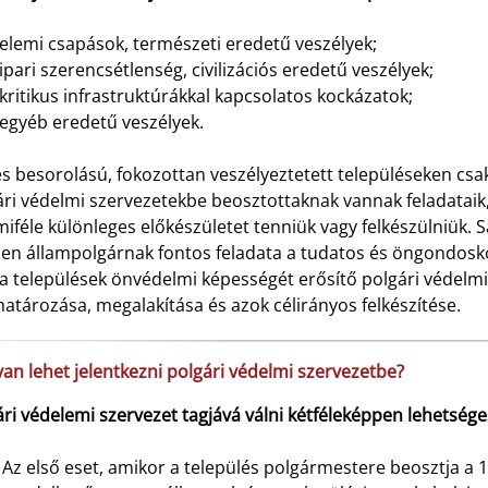
elemi csapások, természeti eredetű veszélyek;
ipari szerencsétlenség, civilizációs eredetű veszélyek;
kritikus infrastruktúrákkal kapcsolatos kockázatok;
egyéb eredetű veszélyek.
es besorolású, fokozottan veszélyeztetett településeken csa
ri védelmi szervezetekbe beosztottaknak vannak feladataik,
iféle különleges előkészületet tenniük vagy felkészülniük.
en állampolgárnak fontos feladata a tudatos és öngondosk
 a települések önvédelmi képességét erősítő polgári védelmi
tározása, megalakítása és azok célirányos felkészítése.
an lehet jelentkezni polgári védelmi szervezetbe?
ri védelemi szervezet tagjává válni kétféleképpen lehetsége
Az első eset, amikor a település polgármestere beosztja a 18 