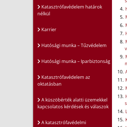
s
Katasztrófavédelem határok
nélkül
Karrier
Hatósági munka – Tűzvédelem
v
Hatósági munka – Iparbiztonság
m
Katasztrófavédelem az
oktatásban
A küszöbérték alatti üzemekkel
s
kapcsolatos kérdések és válaszok
A katasztrófavédelmi