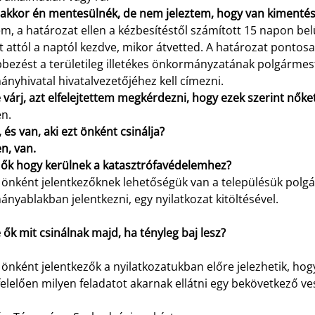
, akkor én mentesülnék, de nem jeleztem, hogy van kimenté
m, a határozat ellen a kézbesítéstől számított 15 napon belül
 attól a naptól kezdve, mikor átvetted. A határozat pontosan
bbezést a területileg illetékes önkormányzatának polgármeste
nyhivatal hivatalvezetőjéhez kell címezni.
 várj, azt elfelejtettem megkérdezni, hogy ezek szerint nőke
en.
, és van, aki ezt önként csinálja?
en, van.
s ők hogy kerülnek a katasztrófavédelemhez?
z önként jelentkezőknek lehetőségük van a településük polg
nyablakban jelentkezni, egy nyilatkozat kitöltésével.
 ők mit csinálnak majd, ha tényleg baj lesz?
 önként jelentkezők a nyilatkozatukban előre jelezhetik, ho
lelően milyen feladatot akarnak ellátni egy bekövetkező ve