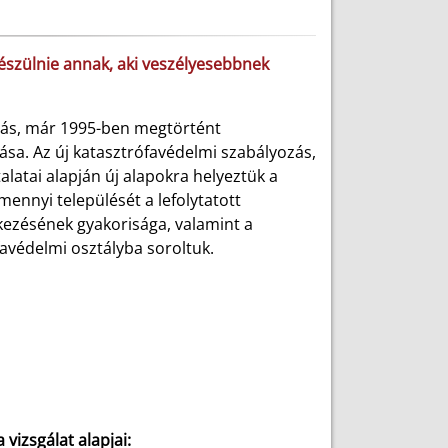
készülnie annak, aki veszélyesebbnek
árás, már 1995-ben megtörtént
ása. Az új katasztrófavédelmi szabályozás,
atai alapján új alapokra helyeztük a
ennyi települését a lefolytatott
ezésének gyakorisága, valamint a
avédelmi osztályba soroltuk.
vizsgálat alapjai: