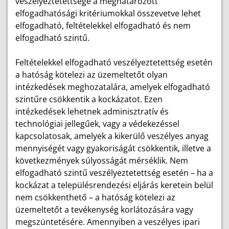
veszélyeztetettsége a meghatározott
elfogadhatósági kritériumokkal összevetve lehet
elfogadható, feltételekkel elfogadható és nem
elfogadható szintű.
Feltételekkel elfogadható veszélyeztetettség esetén
a hatóság kötelezi az üzemeltetőt olyan
intézkedések meghozatalára, amelyek elfogadható
szintűre csökkentik a kockázatot. Ezen
intézkedések lehetnek adminisztratív és
technológiai jellegűek, vagy a védekezéssel
kapcsolatosak, amelyek a kikerülő veszélyes anyag
mennyiségét vagy gyakoriságát csökkentik, illetve a
következmények súlyosságát mérséklik. Nem
elfogadható szintű veszélyeztetettség esetén – ha a
kockázat a településrendezési eljárás keretein belül
nem csökkenthető – a hatóság kötelezi az
üzemeltetőt a tevékenység korlátozására vagy
megszüntetésére. Amennyiben a veszélyes ipari