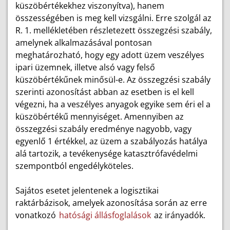
küszöbértékekhez viszonyítva), hanem
összességében is meg kell vizsgálni. Erre szolgál az
R. 1. mellékletében részletezett összegzési szabály,
amelynek alkalmazásával pontosan
meghatározható, hogy egy adott üzem veszélyes
ipari üzemnek, illetve alsó vagy felső
küszöbértékűnek minősül-e. Az összegzési szabály
szerinti azonosítást abban az esetben is el kell
végezni, ha a veszélyes anyagok egyike sem éri el a
küszöbértékű mennyiséget. Amennyiben az
összegzési szabály eredménye nagyobb, vagy
egyenlő 1 értékkel, az üzem a szabályozás hatálya
alá tartozik, a tevékenysége katasztrófavédelmi
szempontból engedélyköteles.
Sajátos esetet jelentenek a logisztikai
raktárbázisok, amelyek azonosítása során az erre
vonatkozó
hatósági állásfoglalások
az irányadók.