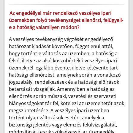
Az engedéllyel már rendelkező veszélyes ipari
üzemekben folyó tevékenységet ellenőrzi, felügyeli-
e a hatóság valamilyen módon?
A veszélyes tevékenység végzését engedélyező
határozat kiadását követően, függetlenül attól,
hogy történt-e változás az üzemben, a hatóság a
felső, illetve az alsó küszöbértékű veszélyes ipari
üzemeknél legalább évente, illetve kétévente tart
hatósági ellenőrzést, amelynek során a vonatkozó
jogszabályi rendelkezések és a hatósági előírások
betartását vizsgálják. Amennyiben a hatóság az
ellenőrzés során műszaki, vezetési és szervezeti
hiányosságokat tár fel, kötelezi az üzemeltetőt azok
megszüntetésére. A veszélyes ipari üzemben
történt olyan változások esetén, amelyek a
biztonsági jelentés vagy elemzés felülvizsgálatát,
módosítását teszik szükségessé, az új engedély