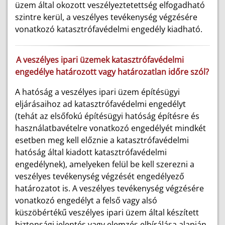
üzem által okozott veszélyeztetettség elfogadható
szintre kerül, a veszélyes tevékenység végzésére
vonatkozó katasztrófavédelmi engedély kiadható.
A veszélyes ipari üzemek katasztrófavédelmi
engedélye határozott vagy határozatlan időre szól?
A hatóság a veszélyes ipari üzem építésügyi
eljárásaihoz ad katasztrófavédelmi engedélyt
(tehát az elsőfokú építésügyi hatóság építésre és
használatbavételre vonatkozó engedélyét mindkét
esetben meg kell előznie a katasztrófavédelmi
hatóság által kiadott katasztrófavédelmi
engedélynek), amelyeken felül be kell szerezni a
veszélyes tevékenység végzését engedélyező
határozatot is. A veszélyes tevékenység végzésére
vonatkozó engedélyt a felső vagy alsó
küszöbértékű veszélyes ipari üzem által készített
biztonsági jelentés vagy elemzés elbírálása alapján