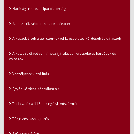
Hatósági munka – Iparbiztonság
Katasztrófavédelem az oktatásban
A küszöbérték alatti üzemekkel kapcsolatos kérdések és válaszok
A katasztrófavédelmi hozzájárulással kapcsolatos kérdések és
válaszok
Veszélyesáru-szállítás
Egyéb kérdések és válaszok
Tudnivalók a 112-es segélyhívószámról
Tűzjelzés, téves jelzés
Szúnyoggyérítés