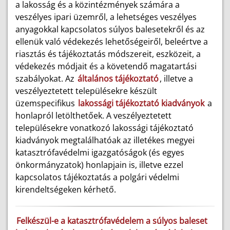
a lakosság és a közintézmények számára a
veszélyes ipari üzemről, a lehetséges veszélyes
anyagokkal kapcsolatos súlyos balesetekről és az
ellenük való védekezés lehetőségeiről, beleértve a
riasztás és tájékoztatás módszereit, eszközeit, a
védekezés módjait és a követendő magatartási
szabályokat. Az
általános tájékoztató
, illetve a
veszélyeztetett településekre készült
üzemspecifikus
lakossági tájékoztató kiadványok
a
honlapról letölthetőek. A veszélyeztetett
településekre vonatkozó lakossági tájékoztató
kiadványok megtalálhatóak az illetékes megyei
katasztrófavédelmi igazgatóságok (és egyes
önkormányzatok) honlapjain is, illetve ezzel
kapcsolatos tájékoztatás a polgári védelmi
kirendeltségeken kérhető.
Felkészül-e a katasztrófavédelem a súlyos baleset