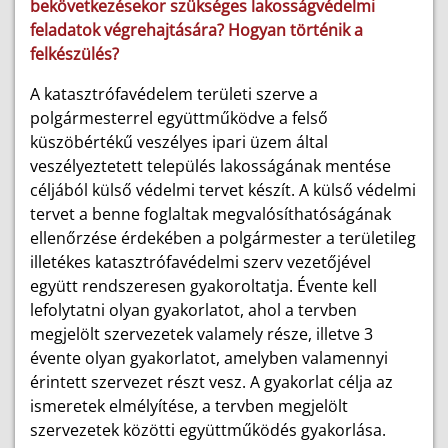
bekövetkezésekor szükséges lakosságvédelmi
feladatok végrehajtására? Hogyan történik a
felkészülés?
A katasztrófavédelem területi szerve a
polgármesterrel együttműködve a felső
küszöbértékű veszélyes ipari üzem által
veszélyeztetett település lakosságának mentése
céljából külső védelmi tervet készít. A külső védelmi
tervet a benne foglaltak megvalósíthatóságának
ellenőrzése érdekében a polgármester a területileg
illetékes katasztrófavédelmi szerv vezetőjével
együtt rendszeresen gyakoroltatja. Évente kell
lefolytatni olyan gyakorlatot, ahol a tervben
megjelölt szervezetek valamely része, illetve 3
évente olyan gyakorlatot, amelyben valamennyi
érintett szervezet részt vesz. A gyakorlat célja az
ismeretek elmélyítése, a tervben megjelölt
szervezetek közötti együttműködés gyakorlása.