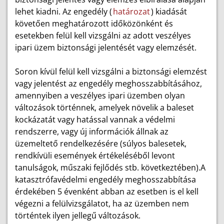
lehet kiadni. Az engedély (
határozat
) kiadását
követően meghatározott időközönként és
esetekben felül kell vizsgálni az adott veszélyes
ipari üzem biztonsági jelentését vagy elemzését.
Soron kívül felül kell vizsgálni a biztonsági elemzést
vagy jelentést az engedély meghosszabbításához,
amennyiben a veszélyes ipari üzemben olyan
változások történnek, amelyek növelik a baleset
kockázatát vagy hatással vannak a védelmi
rendszerre, vagy új információk állnak az
üzemeltető rendelkezésére (súlyos balesetek,
rendkívüli események értékeléséből levont
tanulságok, műszaki fejlődés stb. következtében).A
katasztrófavédelmi engedély meghosszabbítása
érdekében 5 évenként abban az esetben is el kell
végezni a felülvizsgálatot, ha az üzemben nem
történtek ilyen jellegű változások.