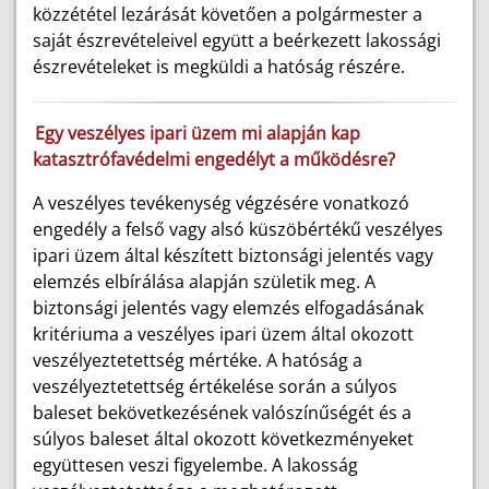
közzététel lezárását követően a polgármester a
saját észrevételeivel együtt a beérkezett lakossági
észrevételeket is megküldi a hatóság részére.
Egy veszélyes ipari üzem mi alapján kap
katasztrófavédelmi engedélyt a működésre?
A veszélyes tevékenység végzésére vonatkozó
engedély a felső vagy alsó küszöbértékű veszélyes
ipari üzem által készített biztonsági jelentés vagy
elemzés elbírálása alapján születik meg. A
biztonsági jelentés vagy elemzés elfogadásának
kritériuma a veszélyes ipari üzem által okozott
veszélyeztetettség mértéke. A hatóság a
veszélyeztetettség értékelése során a súlyos
baleset bekövetkezésének valószínűségét és a
súlyos baleset által okozott következményeket
együttesen veszi figyelembe. A lakosság