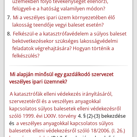
üzemekben folyó tevékenységet ellenőrzi,
felügyeli-e a hatóság valamilyen módon?
Mi a veszélyes ipari üzem környezetében élő
lakosság teendője vegyi baleset esetén?
Felkészül-e a katasztrófavédelem a súlyos baleset
bekövetkezésekor szükséges lakosságvédelmi
feladatok végrehajtására? Hogyan történik a
felkészülés?
Mi alapján minősül egy gazdálkodó szervezet
veszélyes ipari üzemnek?
A katasztrófák elleni védekezés irányításáról,
szervezetéről és a veszélyes anyagokkal
kapcsolatos súlyos balesetek elleni védekezésről
szóló 1999. évi LXXIV. törvény
4. § (2)-(3) bekezdése
és
a veszélyes anyagokkal kapcsolatos súlyos
balesetek elleni védekezésről szóló 18/2006. (I. 26.)