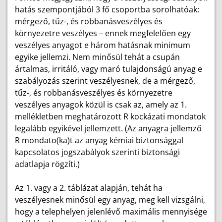
hatás szempontjából 3 fő csoportba sorolhatóak:
mérgező, tűz-, és robbanásveszélyes és
környezetre veszélyes – ennek megfelelően egy
veszélyes anyagot e három hatásnak minimum
egyike jellemzi. Nem minősül tehát a csupán
ártalmas, irritáló, vagy maró tulajdonságú anyag e
szabályozás szerint veszélyesnek, de a mérgező,
tűz-, és robbanásveszélyes és környezetre
veszélyes anyagok közül is csak az, amely az 1.
mellékletben meghatározott R kockázati mondatok
legalább egyikével jellemzett. (Az anyagra jellemző
R mondato(ka)t az anyag kémiai biztonsággal
kapcsolatos jogszabályok szerinti biztonsági
adatlapja rögzíti.)
Az 1. vagy a 2. táblázat alapján, tehát ha
veszélyesnek minősül egy anyag, meg kell vizsgálni,
hogy a telephelyen jelenlévő maximális mennyisége