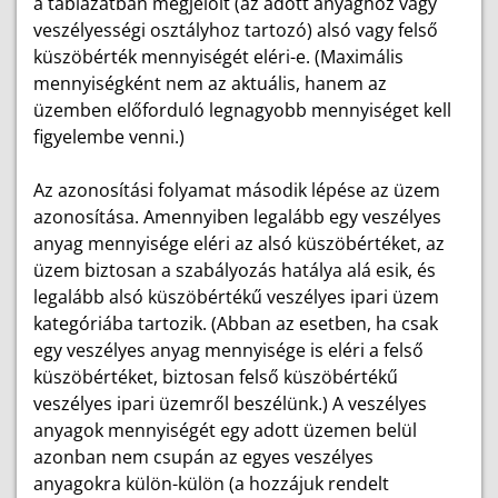
a táblázatban megjelölt (az adott anyaghoz vagy
veszélyességi osztályhoz tartozó) alsó vagy felső
küszöbérték mennyiségét eléri-e. (Maximális
mennyiségként nem az aktuális, hanem az
üzemben előforduló legnagyobb mennyiséget kell
figyelembe venni.)
Az azonosítási folyamat második lépése az üzem
azonosítása. Amennyiben legalább egy veszélyes
anyag mennyisége eléri az alsó küszöbértéket, az
üzem biztosan a szabályozás hatálya alá esik, és
legalább alsó küszöbértékű veszélyes ipari üzem
kategóriába tartozik. (Abban az esetben, ha csak
egy veszélyes anyag mennyisége is eléri a felső
küszöbértéket, biztosan felső küszöbértékű
veszélyes ipari üzemről beszélünk.) A veszélyes
anyagok mennyiségét egy adott üzemen belül
azonban nem csupán az egyes veszélyes
anyagokra külön-külön (a hozzájuk rendelt