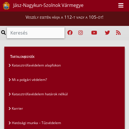
Jász-Nagykun-Szolnok Vármegye
Veszély esetén hívja a 112-t vagy a 105-öt!
GYIK
>
Gyakran ismételt kérdések
>
Tartalomjegyzék
Hatósági munka – Iparbiztonság
Katasztrófavédelem alapfokon
Mi a polgári védelem?
Katasztrófavédelem határok nélkül
Karrier
Hatósági munka – Tűzvédelem