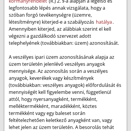
kormányrendelet
(R.) 2. §-a alapján a legelső és
legfontosabb lépés annak vizsgálata, hogy a
szóban forgó tevékenységre (üzemre,
létesítményre) kiterjed-e a szabályozás
hatálya
.
Amennyiben kiterjed, az alábbiak szerint el kell
végezni a gazdálkodó szervezet adott
telephelyének (továbbiakban: üzem) azonosítását.
A veszélyes ipari üzem azonosításának alapja az
üzem területén jelenlévő veszélyes anyagok
mennyisége. Az azonosítás során a veszélyes
anyagok, keverékek vagy készítmények
(továbbiakban: veszélyes anyagok) előfordulását és
mennyiségét kell figyelembe venni, függetlenül
attól, hogy nyersanyagként, termékként,
melléktermékként, maradékként, köztes
termékként vagy egy baleset során
feltételezhetően keletkező anyagként van, vagy
lehet jelen az üzem területén. A besorolás tehát