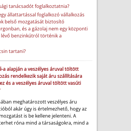
sági tanácsadót foglalkoztatnia?
y állattartással foglalkozó vállalkozás
tok belső mozgatását biztosító
 furgonban, és a gázolaj nem egy központi
lévő benzinkútról történik a
csin tartani?
-a alapján a veszélyes áruval töltött
ás rendelkezik saját áru szállítására
ez és a veszélyes áruval töltött vasúti
?
ásában meghatározott veszélyes áru
ícióból akár úgy is értelmezhető, hogy az
ozgatást is be kellene jelenteni. A
 terhet róna mind a társaságokra, mind a