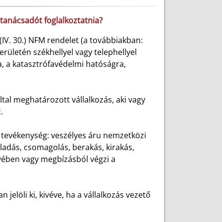
 tanácsadót foglalkoztatnia?
 (IV. 30.) NFM rendelet (a továbbiakban:
erületén székhellyel vagy telephellyel
a, a katasztrófavédelmi hatóságra,
által meghatározott vállalkozás, aki vagy
.
os tevékenység: veszélyes áru nemzetközi
eladás, csomagolás, berakás, kirakás,
nevében vagy megbízásból végzi a
n jelöli ki, kivéve, ha a vállalkozás vezető