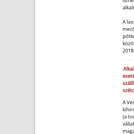
ismer
alka
A las
mező
pótko
közö
2018
Alka
eseté
száll
szét
A Ves
kihir
(a to
válla
magas