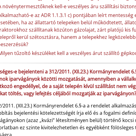
A növénytermesztőknek kell-e veszélyes áru szállítási bizton
Alkalmazható-e az ADR 1.1.3.1 c) pontjában leírt mentesség eg
setében, ha az állattartó telepeken belül működtetett, álla
raktorokhoz szállítanak közúton gázolajat, zárt platójú kis
elepről kerül szétosztásra, hanem a telepekhez legközelebb 
eszerzésük?
Milyen tűzoltó készüléket kell a veszélyes árut szállító gépko
séges-e bejelenteni a 312/2011. (XII.23.) Kormányrendelet 6.§
ok iparvágányok közötti mozgatását, amennyiben a vállalkoz
kozó engedéllyel, de a saját telepén kívül szállítást nem vég
kat töltés, vagy lefejtés céljából mozgatják az iparvágányon
2/2011. (XII.23.) Kormányrendelet 6.§-a a rendelet alkalmaz
bítás bejelentési kötelezettségét írja elő és a fogalmi defin
ágányokon (azaz „kvázi” létesítményen belül) történő kocsi m
rlatban ez szinte kivitelezhetetlen és egyébként fölösleges
ságra.