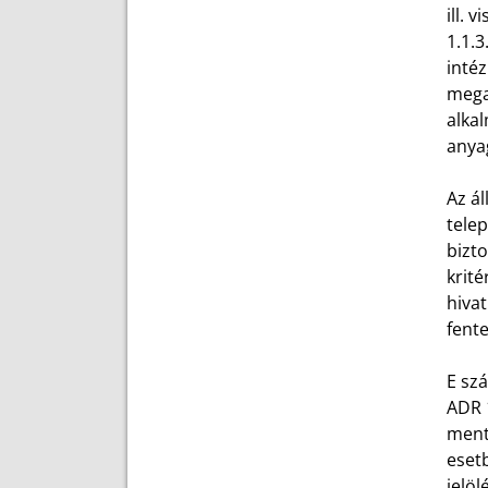
ill. 
1.1.
intéz
mega
alkal
anyag
Az ál
tele
bizto
krité
hivat
fente
E szá
ADR 1
mente
eset
jelöl