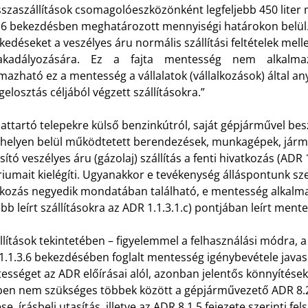
visszaszállítások csomagolóeszközönként legfeljebb 450 lite
3.6 bekezdésben meghatározott mennyiségi határokon belül. 
kedéseket a veszélyes áru normális szállítási feltételek mel
kadályozására. Ez a fajta mentesség nem alkalmazha
mazható ez a mentesség a vállalatok (vállalkozások) által a
elosztás céljából végzett szállításokra.”
lattartó telepekre külső benzinkútról, saját gépjárművel besz
phelyen belül működtetett berendezések, munkagépek, jármű
sító veszélyes áru (gázolaj) szállítás a fenti hivatkozás (ADR
riumait kielégíti. Ugyanakkor e tevékenység álláspontunk s
kozás negyedik mondatában található, e mentesség alkalmazás
bb leírt szállításokra az ADR 1.1.3.1.c) pontjában leírt me
llítások tekintetében – figyelemmel a felhasználási módra, a 
.1.3.6 bekezdésében foglalt mentesség igénybevétele javaso
sséget az ADR előírásai alól, azonban jelentős könnyítéseke
ben nem szükséges többek között a gépjárművezető ADR 8.2.
ése, írásbeli utasítás, illetve az ADR 8.1.5 fejezete szerinti 