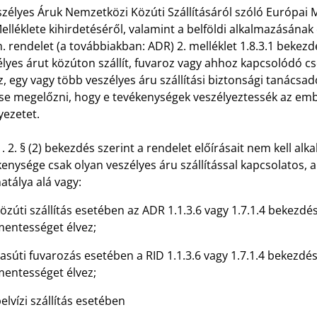
zélyes Áruk Nemzetközi Közúti Szállításáról szóló Európai 
elléklete kihirdetéséről, valamint a belföldi alkalmazásának 
 rendelet (a továbbiakban: ADR) 2. melléklet 1.8.3.1 bekez
lyes árut közúton szállít, fuvaroz vagy ahhoz kapcsolódó cs
, egy vagy több veszélyes áru szállítási biztonsági tanácsadót
se megelőzni, hogy e tevékenységek veszélyeztessék az embe
yezetet.
. 2. § (2) bekezdés szerint a rendelet előírásait nem kell al
enysége csak olyan veszélyes áru szállítással kapcsolatos,
atálya alá vagy:
özúti szállítás esetében az ADR 1.1.3.6 vagy 1.7.1.4 bekezdése
entességet élvez;
asúti fuvarozás esetében a RID 1.1.3.6 vagy 1.7.1.4 bekezdése
entességet élvez;
elvízi szállítás esetében