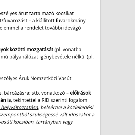
eszélyes árut tartalmazó kocsikat
t/fuvarozást – a kiállított fuvarokmány
gyelemmel a rendelet további idevágó
ányok közötti mozgatását
(pl. vonatba
mú pályahálózat igénybevétele nélkül (pl.
szélyes Áruk Nemzetközi Vasúti
;
sre, bárcázásra; stb. vonatkozó –
előírások
án is
, tekintettel a RID szerinti fogalom
u helyváltoztatása
, beleértve a közlekedési
 szempontból szükségessé vált időszakot a
 vasúti kocsiban, tartányban vagy