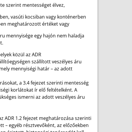
ete szerint mentességet élvez,
gben, vasúti kocsiban vagy konténerben
ében meghatározott értéket vagy
s áru mennyisége egy hajón nem haladja
t.
elyek közül az ADR
llítóegységen szállított veszélyes áru
ely mennyiségi határ – az adott
rásokat, a 3.4 fejezet szerinti mentesség
i korlátokat ír elő feltételként. A
kséges ismerni az adott veszélyes áru
z ADR 1.2 fejezet meghatározása szerinti
tt – egyéb résztvevőként, az előzőekben