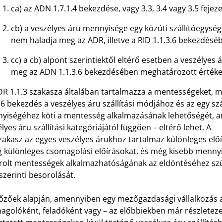
ca) az ADN 1.7.1.4 bekezdése, vagy 3.3, 3.4 vagy 3.5 fejez
cb) a veszélyes áru mennyisége egy közúti szállítóegysé
nem haladja meg az ADR, illetve a RID 1.1.3.6 bekezdés
cc) a cb) alpont szerintiektől eltérő esetben a veszélye
meg az ADN 1.1.3.6 bekezdésében meghatározott értéke
DR 1.1.3 szakasza általában tartalmazza a mentességeket, m
.6 bekezdés a veszélyes áru szállítási módjához és az egy szá
yiségéhez köti a mentesség alkalmazásának lehetőségét, am
lyes áru szállítási kategóriájától függően – eltérő lehet. A
zakasz az egyes veszélyes árukhoz tartalmaz különleges előí
 különleges csomagolási előírásokat, és még kisebb mennyiség
orolt mentességek alkalmazhatóságának az eldöntéséhez szü
zerinti besorolását.
lőzőek alapján, amennyiben egy mezőgazdasági vállalkozás a
agolóként, feladóként vagy – az előbbiekben már részleteze