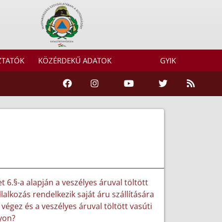
ZTATÓK
KÖZÉRDEKŰ ADATOK
GYIK
 6.§-a alapján a veszélyes áruval töltött
lkozás rendelkezik saját áru szállítására
 végez és a veszélyes áruval töltött vasúti
nyon?