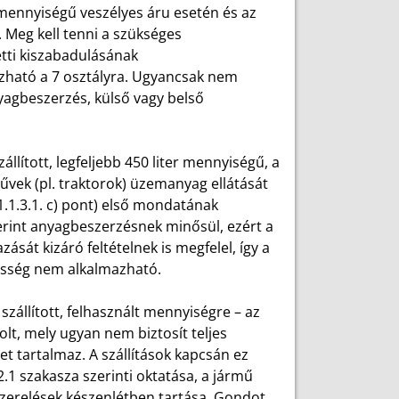
r mennyiségű veszélyes áru esetén és az
Meg kell tenni a szükséges
letti kiszabadulásának
tó a 7 osztályra. Ugyancsak nem
nyagbeszerzés, külső vagy belső
állított, legfeljebb 450 liter mennyiségű, a
vek (pl. traktorok) üzemanyag ellátását
 1.1.3.1. c) pont) első mondatának
zerint anyagbeszerzésnek minősül, ezért a
át kizáró feltételnek is megfelel, így a
ntesség nem alkalmazható.
szállított, felhasznált mennyiségre – az
lt, mely ugyan nem biztosít teljes
t tartalmaz. A szállítások kapcsán ez
1 szakasza szerinti oktatása, a jármű
felszerelések készenlétben tartása. Gondot