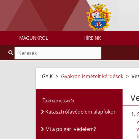
MAGUNKRÓL
HÍREINK
GYIK
>
Gyakran ismételt kérdések
>
Ves
Ve
Tartalomjegyzék
Katasztrófavédelem alapfokon
v
Mi a polgári védelem?
v
k