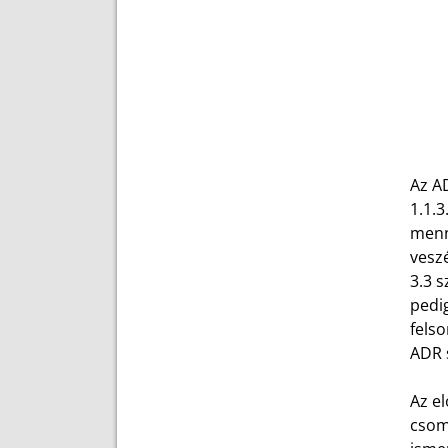
Az A
1.1.3
menn
veszé
3.3 s
pedig
fels
ADR s
Az e
csom