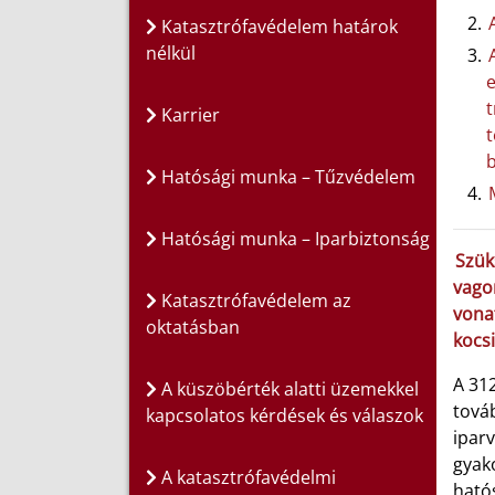
Katasztrófavédelem határok
nélkül
e
t
Karrier
t
b
Hatósági munka – Tűzvédelem
Hatósági munka – Iparbiztonság
Szük
vagon
Katasztrófavédelem az
vonat
oktatásban
kocsi
A 31
A küszöbérték alatti üzemekkel
továb
kapcsolatos kérdések és válaszok
iparv
gyako
A katasztrófavédelmi
ható