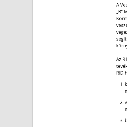
A Ves
„B” M
Korm.
veszé
végez
segít
körn
Az R1
tevék
RID h
k
m
v
m
b