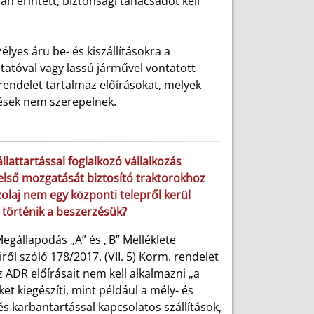
an érintett, biztonsági tanácsadót kell
lyes áru be- és kiszállításokra a
tóval vagy lassú járművel vontatott
M rendelet tartalmaz előírásokat, melyek
ések nem szerepelnek.
lattartással foglalkozó vállalkozás
belső mozgatását biztosító traktorokhoz
zolaj nem egy központi telepről kerül
 történik a beszerzésük?
egállapodás „A” és „B” Melléklete
ről szóló 178/2017. (VII. 5) Korm. rendelet
z ADR előírásait nem kell alkalmazni „a
ket kiegészíti, mint például a mély- és
és karbantartással kapcsolatos szállítások,