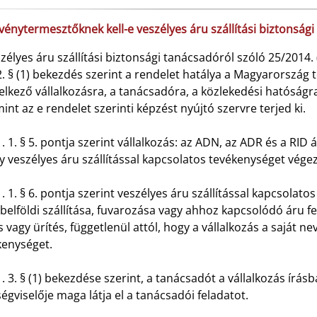
vénytermesztőknek kell-e veszélyes áru szállítási biztonsági
zélyes áru szállítási biztonsági tanácsadóról szóló 25/2014.
2. § (1) bekezdés szerint a rendelet hatálya a Magyarország t
lkező vállalkozásra, a tanácsadóra, a közlekedési hatóságr
int az e rendelet szerinti képzést nyújtó szervre terjed ki.
. 1. § 5. pontja szerint vállalkozás: az ADN, az ADR és a RID 
 veszélyes áru szállítással kapcsolatos tevékenységet végez
. 1. § 6. pontja szerint veszélyes áru szállítással kapcsolat
belföldi szállítása, fuvarozása vagy ahhoz kapcsolódó áru f
s vagy ürítés, függetlenül attól, hogy a vállalkozás a saját 
kenységet.
. 3. § (1) bekezdése szerint, a tanácsadót a vállalkozás írásba
ségviselője maga látja el a tanácsadói feladatot.