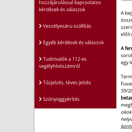
hozzájárulással kapcsolatos
kérdések és válaszok
A bej
össze
Veszélyesáru-szállítás
szeri
előír
Egyéb kérdések és válaszok
A fen
sorol
Tudnivalók a 112-es
egy l
segélyhívószámról
Termé
Tűzjelzés, téves jelzés
Fuva
39/20
beta
Szúnyoggyérítés
megh
okok
helyv
kont