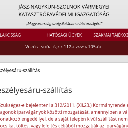
JÁSZ-NAGYKUN-SZOLNOK VÁRMEGYEI
KATASZTRÓFAVÉDELMI IGAZGATÓSÁG
„Magyarország szolgálatában a biztonságért”
LAKOSSÁG
HATÓSÁGI ÜGYEK
SZAKMAI TÁJÉKO
Veszély esetén hívja a 112-t vagy a 105-öt!
zélyesáru-szállítás
szélyesáru-szállítás
Szükséges-e bejelenteni a 312/2011. (XII.23.) Kormányrendelet
agonok iparvágányok közötti mozgatását, amennyiben a válla
onatkozó engedéllyel, de a saját telepén kívül szállítást nem
ocsikat töltés, vagy lefejtés céljából mozgatják az iparvágá