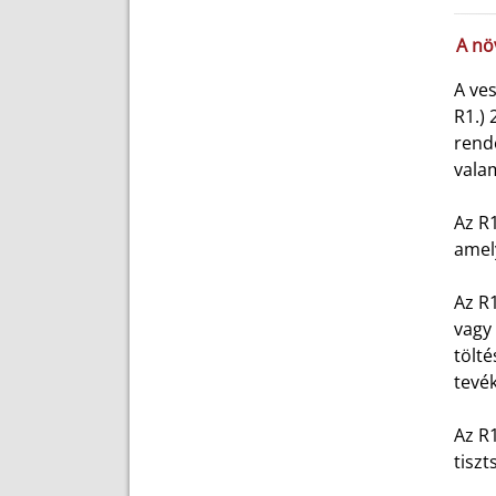
A nö
A ves
R1.) 
rende
valam
Az R1
amely
Az R1
vagy 
tölté
tevé
Az R1
tiszt