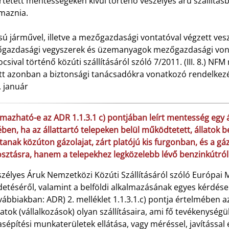
tetett mentességeken kívül történő veszélyes áru szállításb
lmaznia.
sú járművel, illetve a mezőgazdasági vontatóval végzett veszé
gazdasági vegyszerek és üzemanyagok mezőgazdasági vonta
csival történő közúti szállításáról szóló 7/2011. (III. 8.) NF
tt azonban a biztonsági tanácsadókra vonatkozó rendelkez
. január
lmazható-e az ADR 1.1.3.1 c) pontjában leírt mentesség egy ál
ben, ha az állattartó telepeken belül működtetett, állatok 
ítanak közúton gázolajat, zárt platójú kis furgonban, és a gá
osztásra, hanem a telepekhez legközelebb lévő benzinkútról
zélyes Áruk Nemzetközi Közúti Szállításáról szóló Európai M
detéséről, valamint a belföldi alkalmazásának egyes kérdései
vábbiakban: ADR) 2. melléklet 1.1.3.1.c) pontja értelmében a
latok (vállalkozások) olyan szállításaira, ami fő tevékenységü
építési munkaterületek ellátása, vagy méréssel, javítással 