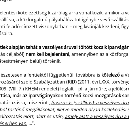
elentési kötelezettség kizárólag arra vonatkozik, amikor a v
állítva, a közforgalmú pályahálózatot igénybe vevő szállítás
nti feladó-címzett viszonylatban – meg kívánják kezdeni, fi
ásaira.
tiek alapján tehát a veszélyes áruval töltött kocsik iparvág
ás céljából)
nem kell bejelenteni
, amennyiben az a közforgal
étesítményen belül) történik.
szetesen a fentiektől függetlenül, továbbra is
kötelező a
Ve
rozásáról szóló Szabályzatban
(RID)
(2011. évi LXXX. törvény
09. (VIII. 7.) KHEM rendelet) foglalt – pl. a járműre; a jelölé
rtása, már az iparvágányokon történő kocsi mozgatások sor
atározásra, miszerint „
fuvarozás (szállítás): a veszélyes ár
ból történő megállásokat, illetve minden olyan közlekedési
áltoztatás előtt, alatt és után,
amely alatt a veszélyes áru a
énerben van.
…
”.