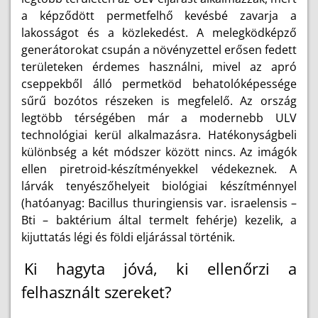
a képződött permetfelhő kevésbé zavarja a
lakosságot és a közlekedést. A melegködképző
generátorokat csupán a növényzettel erősen fedett
területeken érdemes használni, mivel az apró
cseppekből álló permetköd behatolóképessége
sűrű bozótos részeken is megfelelő. Az ország
legtöbb térségében már a modernebb ULV
technológiai kerül alkalmazásra. Hatékonyságbeli
különbség a két módszer között nincs. Az imágók
ellen piretroid-készítményekkel védekeznek. A
lárvák tenyészőhelyeit biológiai készítménnyel
(hatóanyag: Bacillus thuringiensis var. israelensis –
Bti – baktérium által termelt fehérje) kezelik, a
kijuttatás légi és földi eljárással történik.
Ki hagyta jóvá, ki ellenőrzi a
felhasznált szereket?