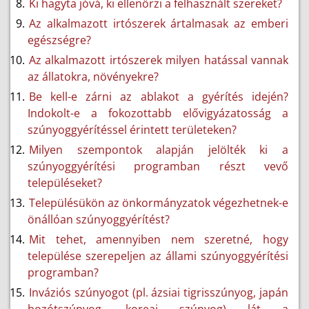
Ki hagyta jóvá, ki ellenőrzi a felhasznált szereket?
Az alkalmazott irtószerek ártalmasak az emberi
egészségre?
Az alkalmazott irtószerek milyen hatással vannak
az állatokra, növényekre?
Be kell-e zárni az ablakot a gyérítés idején?
Indokolt-e a fokozottabb elővigyázatosság a
szúnyoggyérítéssel érintett területeken?
Milyen szempontok alapján jelölték ki a
szúnyoggyérítési programban részt vevő
településeket?
Településükön az önkormányzatok végezhetnek-e
önállóan szúnyoggyérítést?
Mit tehet, amennyiben nem szeretné, hogy
települése szerepeljen az állami szúnyoggyérítési
programban?
Inváziós szúnyogot (pl. ázsiai tigrisszúnyog, japán