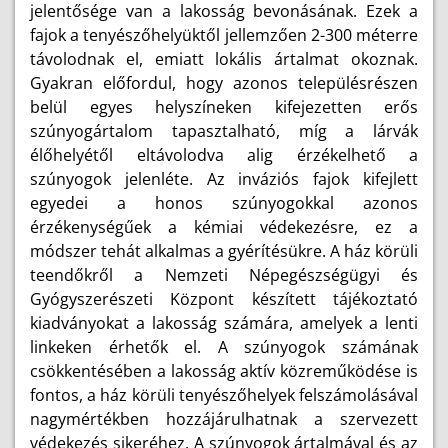
jelentősége van a lakosság bevonásának. Ezek a
fajok a tenyészőhelyüktől jellemzően 2-300 méterre
távolodnak el, emiatt lokális ártalmat okoznak.
Gyakran előfordul, hogy azonos településrészen
belül egyes helyszíneken kifejezetten erős
szúnyogártalom tapasztalható, míg a lárvák
élőhelyétől eltávolodva alig érzékelhető a
szúnyogok jelenléte. Az inváziós fajok kifejlett
egyedei a honos szúnyogokkal azonos
érzékenységűek a kémiai védekezésre, ez a
módszer tehát alkalmas a gyérítésükre. A ház körüli
teendőkről a Nemzeti Népegészségügyi és
Gyógyszerészeti Központ készített tájékoztató
kiadványokat a lakosság számára, amelyek a lenti
linkeken érhetők el.
A szúnyogok számának
csökkentésében a lakosság aktív közreműködése is
fontos, a ház körüli tenyészőhelyek felszámolásával
nagymértékben hozzájárulhatnak a szervezett
védekezés sikeréhez. A szúnyogok ártalmával és az