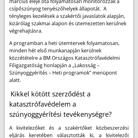
március eleje óta folyamatosan monitorozzák a
csípőszúnyog tenyészőhelyek állapotát. A
tényleges kezelések a szakértői javaslatok alapján,
kizárólag szakmai alapon és ütemezetten kerülnek
végrehajtásra.
A programban a heti ütemtervek folyamatosan,
minden hét első munkanapján kerülnek
közzétételre a BM Országos Katasztrófavédelmi
Főigazgatóság honlapján a „Lakosság –
Szúnyoggyérítés – Heti programok” menüpont
alatt.
Kikkel kötött szerződést a
katasztrófavédelem a
szúnyoggyérítési tevékenységre?
A kivitelezőket és a szakértőket közbeszerzési
eljárás keretében választották ki, a kivitelezői