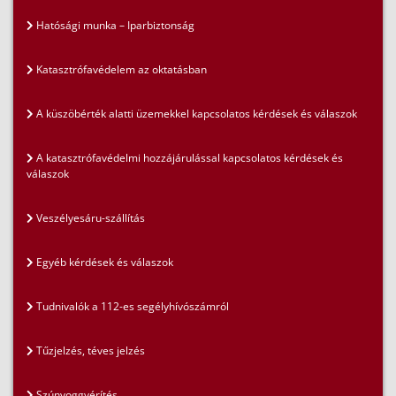
Hatósági munka – Iparbiztonság
Katasztrófavédelem az oktatásban
A küszöbérték alatti üzemekkel kapcsolatos kérdések és válaszok
A katasztrófavédelmi hozzájárulással kapcsolatos kérdések és
válaszok
Veszélyesáru-szállítás
Egyéb kérdések és válaszok
Tudnivalók a 112-es segélyhívószámról
Tűzjelzés, téves jelzés
Szúnyoggyérítés