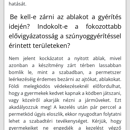
hatását.
Be kell-e zárni az ablakot a gyérítés
idején? Indokolt-e a fokozottabb
elővigyázatosság a szúnyoggyérítéssel
érintett területeken?
Nem jelent kockázatot a nyitott ablak, mivel
azonban a készítmény zárt térben lassabban
bomlik le, mint a szabadban, a permetszer
leérkezéséig érdemes bezárni az ajtókat, ablakokat.
Földi melegködös védekezéseknél előfordulhat,
hogy a gyermekek kedvet kapnak a ködben játszani,
vagy közelről akarják nézni a járműveket. Ezt
akadályozzuk meg! A kezelés után pár perccel a
permetköd úgyis eloszlik, ekkor nyugodtan folytatni
lehet a szabadtéri tevékenységet. Kérjük, hogy
gyermekeiket ne engedjék a kezelést végző