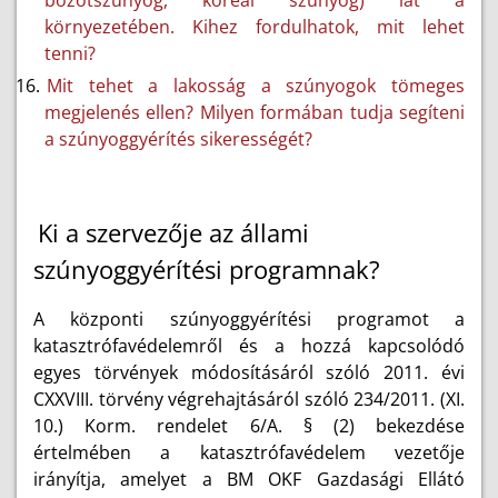
bozótszúnyog, koreai szúnyog) lát a
környezetében. Kihez fordulhatok, mit lehet
tenni?
Mit tehet a lakosság a szúnyogok tömeges
megjelenés ellen? Milyen formában tudja segíteni
a szúnyoggyérítés sikerességét?
Ki a szervezője az állami
szúnyoggyérítési programnak?
A központi szúnyoggyérítési programot a
katasztrófavédelemről és a hozzá kapcsolódó
egyes törvények módosításáról szóló 2011. évi
CXXVIII. törvény végrehajtásáról szóló 234/2011. (XI.
10.) Korm. rendelet 6/A. § (2) bekezdése
értelmében a katasztrófavédelem vezetője
irányítja, amelyet a BM OKF Gazdasági Ellátó