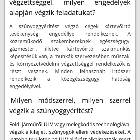
végzettséggel, milyen engedélyek
alapján végzik feladatukat?
A szúnyoggyérítést végző cégek kártevőirtó
tevékenységi engedéllyel rendelkeznek. A
közreműködő szakembereknek egészségügyi
gázmesteri, illetve kártevőirtó szakmunkás
képesítésük van, a munkák szervezésében műszaki
és környezetvédelmi végzettséggel rendelkezők is
részt vesznek. Minden felhasznált irtószer
rendelkezik a közegészségügyi hatóság
engedélyével.
Milyen módszerrel, milyen szerrel
végzik a szúnyoggyérítést?
Földi járműről ULV vagy melegködös technológiával
végzik a kifejlett szúnyogok elleni védekezéseket. A
legtöbb területen az ULV eljárást alkalmazzák, mert