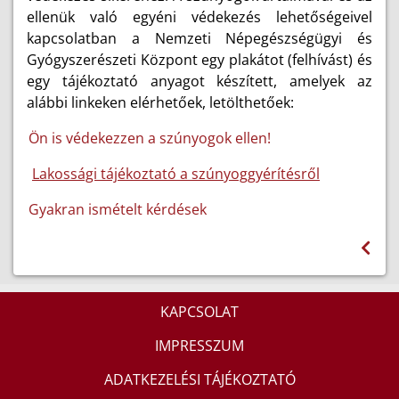
ellenük való egyéni védekezés lehetőségeivel
kapcsolatban a Nemzeti Népegész
ségügyi és
Gyógyszerészeti Központ e
gy plakátot (felhívást) és
egy tájékoztató anyagot készített, amelyek az
alábbi linkeken elérhetőek, letölthetőek:
Ön is védekezzen a szúnyogok ellen!
Lakossági tájékoztató a szúnyoggyérítésről
Gyakran ismételt kérdések
KAPCSOLAT
IMPRESSZUM
ADATKEZELÉSI TÁJÉKOZTATÓ