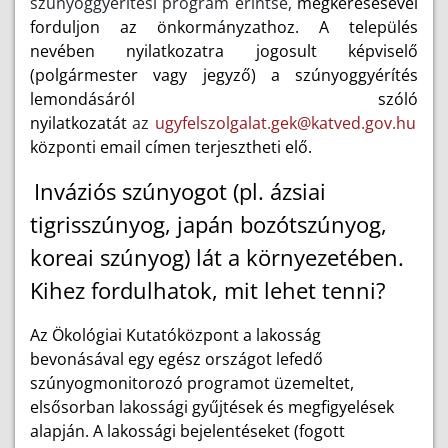
szúnyoggyérítési program érintse,
megkeresésével
forduljon az önkormányzathoz. A település
nevében nyilatkozatra jogosult képviselő
(polgármester vagy jegyző) a szúnyoggyérítés
lemondásáról szóló
nyilatkozatát
az
ugyfelszolgalat.gek@katved.gov.hu
központi email címen terjesztheti elő.
Inváziós szúnyogot (pl. ázsiai
tigrisszúnyog, japán bozótszúnyog,
koreai szúnyog) lát a környezetében.
Kihez fordulhatok, mit lehet tenni?
Az Ökológiai Kutatóközpont a lakosság
bevonásával egy egész országot lefedő
szúnyogmonitorozó programot üzemeltet,
elsősorban lakossági gyűjtések és megfigyelések
alapján. A lakossági bejelentéseket (fogott