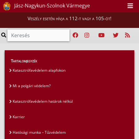
Jász-Nagykun-Szolnok Vármegye
Veszély esetén hívja a 112-t vagy a 105-öt!
GYIK
>
Gyakran ismételt kérdések
>
Tartalomjegyzék
Szúnyoggyérítés
Katasztrófavédelem alapfokon
Mi a polgári védelem?
Katasztrófavédelem határok nélkül
Karrier
Hatósági munka – Tűzvédelem