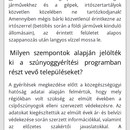
járművekhez és a gépek, irtószertartályok
közvetlen közelében ne tartózkodjanak!
Amennyiben mégis bárki közvetlenül érintkezne az
irtószerrel (betöltés során a földi járművek kiinduló
állomásain), az érintett felületet alapos
szappanozás után langyos vízzel mossa le.
Milyen szempontok alapján jelölték
ki a szúnyoggyérítési programban
részt vevő településeket?
A gyérítések megkezdése előtt a közegészségügyi
hatóság adatai alapján felmértük, hogy mely
régiókban volt szükség az elmúlt években a
csípőszúnyogok elleni szervezett védekezésre. Az
adatokat kiegészítettük az elmúlt évek ár- és belvízi
védekezése során szerzett információkkal, valamint
az előzetes szakértői javaslatokkal.
A