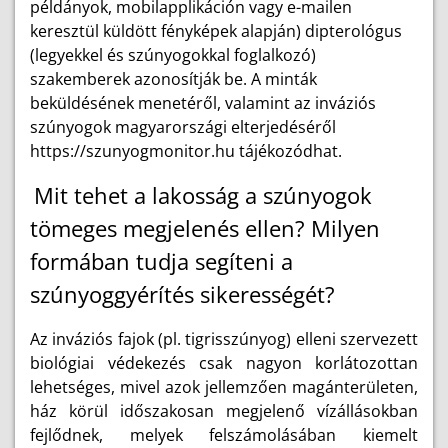
példányok, mobilapplikáción vagy e-mailen
keresztül küldött fényképek alapján) dipterológus
(legyekkel és szúnyogokkal foglalkozó)
szakemberek azonosítják be. A minták
beküldésének menetéről, valamint az inváziós
szúnyogok magyarországi elterjedéséről
https://szunyogmonitor.hu tájékozódhat.
Mit tehet a lakosság a szúnyogok
tömeges megjelenés ellen? Milyen
formában tudja segíteni a
szúnyoggyérítés sikerességét?
Az inváziós fajok (pl. tigrisszúnyog) elleni szervezett
biológiai védekezés csak nagyon korlátozottan
lehetséges, mivel azok jellemzően magánterületen,
ház körül időszakosan megjelenő vízállásokban
fejlődnek, melyek felszámolásában kiemelt