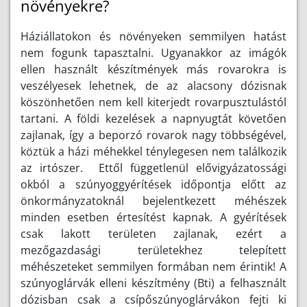
növényekre?
Háziállatokon és növényeken semmilyen hatást
nem fogunk tapasztalni. Ugyanakkor az imágók
ellen használt készítmények más rovarokra is
veszélyesek lehetnek, de az alacsony dózisnak
köszönhetően nem kell kiterjedt rovarpusztulástól
tartani. A földi kezelések a napnyugtát követően
zajlanak, így a beporzó rovarok nagy többségével,
köztük a házi méhekkel ténylegesen nem találkozik
az irtószer. Ettől függetlenül elővigyázatossági
okból a szúnyoggyérítések időpontja előtt az
önkormányzatoknál bejelentkezett méhészek
minden esetben értesítést kapnak. A gyérítések
csak lakott területen zajlanak, ezért a
mezőgazdasági területekhez telepített
méhészeteket semmilyen formában nem érintik! A
szúnyoglárvák elleni készítmény (Bti) a felhasznált
dózisban csak a csípőszúnyoglárvákon fejti ki