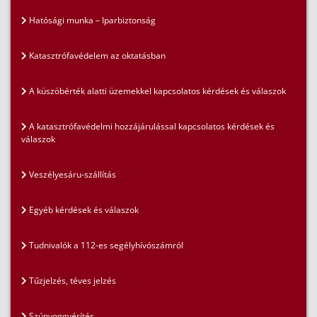
Hatósági munka – Iparbiztonság
Katasztrófavédelem az oktatásban
A küszöbérték alatti üzemekkel kapcsolatos kérdések és válaszok
A katasztrófavédelmi hozzájárulással kapcsolatos kérdések és
válaszok
Veszélyesáru-szállítás
Egyéb kérdések és válaszok
Tudnivalók a 112-es segélyhívószámról
Tűzjelzés, téves jelzés
Szúnyoggyérítés