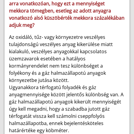
arra vonatkozóan, hogy ezt a mennyiséget
mekkora tömegben, esetleg az adott anyagra
vonatkozó alsó küszöbérték mekkora százalékában
adjuk meg?
Az oxidáló, tűz- vagy környezetre veszélyes
tulajdonságú veszélyes anyag kikerülése miatt
kialakuló, veszélyes anyagokkal kapcsolatos
üzemzavarok esetében a hatályos
kormányrendelet nem tesz különbséget a
folyékony és a gáz halmazállapotú anyagok
környezetbe jutása között.
Ugyanakkora térfogatú folyadék és gáz
anyagmennyisége között jelentős különbség van. A
gáz halmazállapotú anyagok kikerült mennyiségét
úgy kell megadni, hogy a szabadba jutott gáz
térfogatát vissza kell számolni cseppfolyós
halmazállapotba, ennek bejelentésköteles
határértéke egy köbméter.