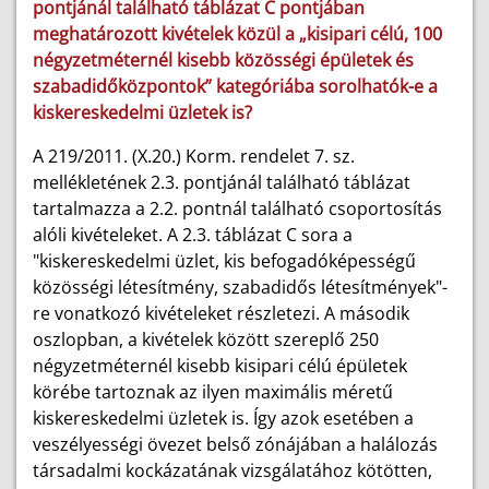
pontjánál található táblázat C pontjában
meghatározott kivételek közül a „kisipari célú, 100
négyzetméternél kisebb közösségi épületek és
szabadidőközpontok” kategóriába sorolhatók-e a
kiskereskedelmi üzletek is?
A 219/2011. (X.20.) Korm. rendelet 7. sz.
mellékletének 2.3. pontjánál található táblázat
tartalmazza a 2.2. pontnál található csoportosítás
alóli kivételeket. A 2.3. táblázat C sora a
"kiskereskedelmi üzlet, kis befogadóképességű
közösségi létesítmény, szabadidős létesítmények"-
re vonatkozó kivételeket részletezi. A második
oszlopban, a kivételek között szereplő 250
négyzetméternél kisebb kisipari célú épületek
körébe tartoznak az ilyen maximális méretű
kiskereskedelmi üzletek is. Így azok esetében a
veszélyességi övezet belső zónájában a halálozás
társadalmi kockázatának vizsgálatához kötötten,