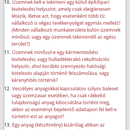
Üzemnek kell-e tekinteni egy külső építőipari
kivitelezési helyszínt, amely csak ideiglenesen
létezik, illetve azt, hogy esetenként több tíz
vállalkozó is végez tevékenységet egymás mellett?
(Minden vállalkozó munkaterülete külön üzemnek
minősül, vagy egy üzemnek tekintendő az egész
terület?)
Üzemnek minősül-e egy kármentesítési
kivitelezési, vagy hulladéklerakó rekultivációs
helyszín, ahol korábbi szennyezés hatósági
kötelezés alapján történő felszámolása, vagy
kárenyhítés történik?
Veszélyes anyagokkal kapcsolatos súlyos baleset
vagy üzemzavar esetében, ha csak rákkeltő
tulajdonságú anyag kibocsátása történt meg,
akkor az eseményt bejelentő adatlapon fel kell-e
tüntetni ezt az anyagot?
Egy anyag (készítmény) kizárólag abban az