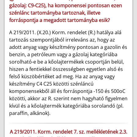
gázolaj: C9-C25), ha komponensei pontosan ezen
szénlánc tartományba tartoznak, illetve
forráspontja a megadott tartományba esik?
A 219/2011. (X.20.) Korm. rendelet (R.) hatálya alá
tartozás szempontjából irreleváns az, hogy az
adott anyag vagy készítmény pontosan a gazolin és
benzin, a petróleum vagy a gázolaj kategóriába
sorolható-e be a kőolajtermékek csoportján belül,
hiszen a fentiekkel összességben egyetlen alsó és
felső küszöbértéket ad meg. Ha az anyag vagy
készítmény C4 C25 közötti szénláncú
komponensekből áll és forráspontja -150 és 500oC
közötti, akkor az R. szerint nem hagyható figyelmen
kívül és a kőolajtermék kategóriába sorolandó (pl.
paraffin, alkánok).
A 219/2011. Korm. rendelet 7. sz. mellékletének 2.3.