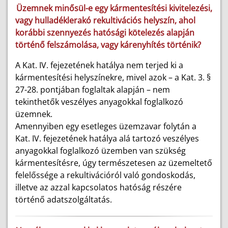
Üzemnek minősül-e egy kármentesítési kivitelezési,
vagy hulladéklerakó rekultivációs helyszín, ahol
korábbi szennyezés hatósági kötelezés alapján
történő felszámolása, vagy kárenyhítés történik?
A Kat. IV. fejezetének hatálya nem terjed ki a
kármentesítési helyszínekre, mivel azok – a Kat. 3. §
27-28. pontjában foglaltak alapján – nem
tekinthetők veszélyes anyagokkal foglalkozó
üzemnek.
Amennyiben egy esetleges üzemzavar folytán a
Kat. IV. fejezetének hatálya alá tartozó veszélyes
anyagokkal foglalkozó üzemben van szükség
kármentesítésre, úgy természetesen az üzemeltető
felelőssége a rekultivációról való gondoskodás,
illetve az azzal kapcsolatos hatóság részére
történő adatszolgáltatás.