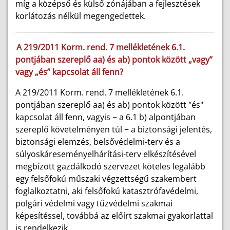
míg a középső és külső zónájában a fejlesztések
korlátozás nélkül megengedettek.
A 219/2011 Korm. rend. 7 mellékletének 6.1.
pontjában szereplő aa) és ab) pontok között „vagy”
vagy „és” kapcsolat áll fenn?
A 219/2011 Korm. rend. 7 mellékletének 6.1.
pontjában szereplő aa) és ab) pontok között "és"
kapcsolat áll fenn, vagyis − a 6.1 b) alpontjában
szereplő követelményen túl − a biztonsági jelentés,
biztonsági elemzés, belsővédelmi-terv és a
súlyoskáreseményelhárítási-terv elkészítésével
megbízott gazdálkodó szervezet köteles legalább
egy felsőfokú műszaki végzettségű szakembert
foglalkoztatni, aki felsőfokú katasztrófavédelmi,
polgári védelmi vagy tűzvédelmi szakmai
képesítéssel, továbbá az előírt szakmai gyakorlattal
is rendelkezik.