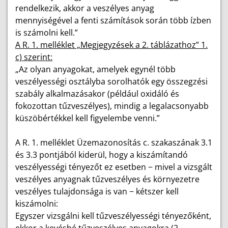
rendelkezik, akkor a veszélyes anyag
mennyiségével a fenti számítások során több ízben
is számolni kell.”
A R. 1. melléklet „Megjegyzések a 2. táblázathoz” 1.
c) szerint:
„Az olyan anyagokat, amelyek egynél több
veszélyességi osztályba sorolhatók egy összegzési
szabály alkalmazásakor (például oxidáló és
fokozottan tűzveszélyes), mindig a legalacsonyabb
küszöbértékkel kell figyelembe venni.”
A R. 1. melléklet Üzemazonosítás c. szakaszának 3.1
és 3.3 pontjából kiderül, hogy a kiszámítandó
veszélyességi tényezőt ez esetben − mivel a vizsgált
veszélyes anyagnak tűzveszélyes és környezetre
veszélyes tulajdonsága is van − kétszer kell
kiszámolni:
Egyszer vizsgálni kell tűzveszélyességi tényezőként,