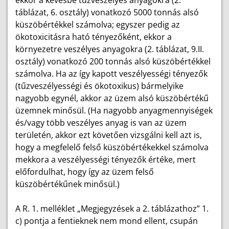
ekkor a kevésbé tűzveszélyes anyagokra (2.
táblázat, 6. osztály) vonatkozó 5000 tonnás alsó
küszöbértékkel számolva; egyszer pedig az
ökotoxicitásra ható tényezőként, ekkor a
környezetre veszélyes anyagokra (2. táblázat, 9.II.
osztály) vonatkozó 200 tonnás alsó küszöbértékkel
számolva. Ha az így kapott veszélyességi tényezők
(tűzveszélyességi és ökotoxikus) bármelyike
nagyobb egynél, akkor az üzem alsó küszöbértékű
üzemnek minősül. (Ha nagyobb anyagmennyiségek
és/vagy több veszélyes anyag is van az üzem
területén, akkor ezt követően vizsgálni kell azt is,
hogy a megfelelő felső küszöbértékekkel számolva
mekkora a veszélyességi tényezők értéke, mert
előfordulhat, hogy így az üzem felső
küszöbértékűnek minősül.)
A R. 1. melléklet „Megjegyzések a 2. táblázathoz” 1.
c) pontja a fentieknek nem mond ellent, csupán