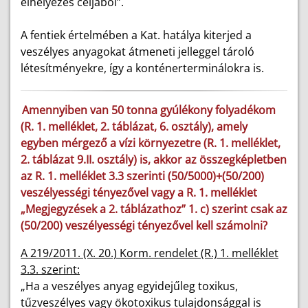
elhelyezés céljából”.
A fentiek értelmében a Kat. hatálya kiterjed a
veszélyes anyagokat átmeneti jelleggel tároló
létesítményekre, így a konténerterminálokra is.
Amennyiben van 50 tonna gyúlékony folyadékom
(R. 1. melléklet, 2. táblázat, 6. osztály), amely
egyben mérgező a vízi környezetre (R. 1. melléklet,
2. táblázat 9.II. osztály) is, akkor az összegképletben
az R. 1. melléklet 3.3 szerinti (50/5000)+(50/200)
veszélyességi tényezővel vagy a R. 1. melléklet
„Megjegyzések a 2. táblázathoz” 1. c) szerint csak az
(50/200) veszélyességi tényezővel kell számolni?
A 219/2011. (X. 20.) Korm. rendelet (R.) 1. melléklet
3.3. szerint:
„Ha a veszélyes anyag egyidejűleg toxikus,
tűzveszélyes vagy ökotoxikus tulajdonsággal is