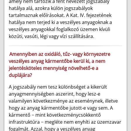
amely nem tartozik a fent nevezett jogszabály
hatálya alá, azokra külön jogszabályok
tartalmaznak előírásokat. A Kat. IV. fejezetének
hatálya nem terjed ki a veszélyes anyagoknak a
veszélyes anyagokkal foglalkozó üzemen kívüli
közúti, vasúti, légi vagy vízi szállítására.
Amennyiben az oxidáló, tűz- vagy környezetre
veszélyes anyag kármentőbe kerül ki, a nem
jelentésköteles mennyiség növelhető-e a
duplájára?
A jogszabály nem tesz különbséget a kikerült
anyagmennyiségben aszerint, hogy lesz-e
valamilyen következménye az eseménynek, illetve
hogy az anyag kármentőbe jutott-e vagy sem. A
kármentő − mint következménycsökkentő
infrastruktúra − megléte nem enyhíti az üzemzavar
fogalmát. Azzal, hogy a veszélyes anyag