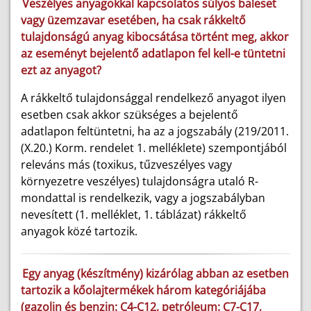
Veszélyes anyagokkal kapcsolatos súlyos baleset
vagy üzemzavar esetében, ha csak rákkeltő
tulajdonságú anyag kibocsátása történt meg, akkor
az eseményt bejelentő adatlapon fel kell-e tüntetni
ezt az anyagot?
A rákkeltő tulajdonsággal rendelkező anyagot ilyen
esetben csak akkor szükséges a bejelentő
adatlapon feltüntetni, ha az a jogszabály (219/2011.
(X.20.) Korm. rendelet 1. melléklete) szempontjából
releváns más (toxikus, tűzveszélyes vagy
környezetre veszélyes) tulajdonságra utaló R-
mondattal is rendelkezik, vagy a jogszabályban
nevesített (1. melléklet, 1. táblázat) rákkeltő
anyagok közé tartozik.
Egy anyag (készítmény) kizárólag abban az esetben
tartozik a kőolajtermékek három kategóriájába
(gazolin és benzin: C4-C12, petróleum: C7-C17,