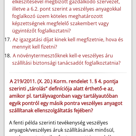
elkészítésével megbízott gazdálkodó szervezet,
illetve a 6.2. pont szerint a veszélyes anyagokkal
foglalkozó üzem köteles meghatározott
képzettségnek megfelelő szakembert vagy
ügyintézőt foglalkoztatni?
Az igazgatási díjat kinek kell megfizetnie, hova és
mennyit kell fizetni?
A növénytermesztőknek kell-e veszélyes áru
szállítási biztonsági tanácsadót foglalkoztatnia?
A 219/2011. (X. 20.) Korm. rendelet 1. § 4. pontja
szerinti „tárolás” definíciója alatt érthető-e az,
amikor pl. tartályvagonban vagy tartályautóban
egyik pontról egy másik pontra veszélyes anyagot
szállítanak ellenszolgáltatás fejében?
A fenti példa szerinti tevékenység veszélyes
anyagok/veszélyes áruk szállításának minősül,