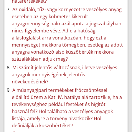
határértékeket?
Az oxidáló, tűz- vagy környezetre veszélyes anyag
esetében az egy köbméter kikerült
anyagmennyiség halmazállapota a jogszabályban
nincs figyelembe véve. Ad-e a hatóság
állásfoglalást arra vonatkozóan, hogy ezt a
mennyiséget mekkora tömegben, esetleg az adott
anyagra vonatkozó alsó küszöbérték mekkora
százalékában adjuk meg?
Mi számít jelentős változásnak, illetve veszélyes
anyagok mennyiségének jelentős
növekedésének?
A műanyagipari termékeket fröccsöntéssel
előállító üzem a Kat. IV. hatálya alá tartozik e, ha a
tevékenységhez például festéket és hígítót
használ fel? Hol található a veszélyes anyagok
listája, amelyre a törvény hivatkozik? Hol
definiálják a küszöbértéket?