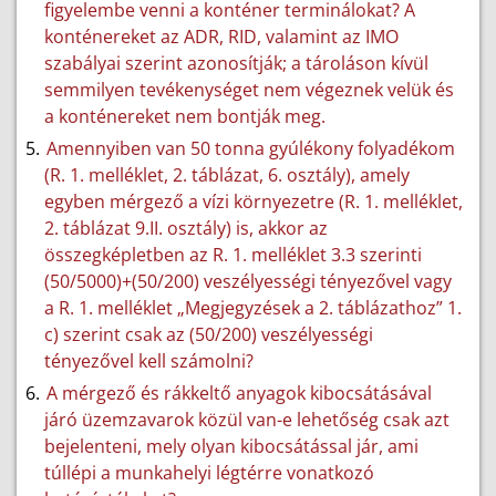
figyelembe venni a konténer terminálokat? A
konténereket az ADR, RID, valamint az IMO
szabályai szerint azonosítják; a tároláson kívül
semmilyen tevékenységet nem végeznek velük és
a konténereket nem bontják meg.
Amennyiben van 50 tonna gyúlékony folyadékom
(R. 1. melléklet, 2. táblázat, 6. osztály), amely
egyben mérgező a vízi környezetre (R. 1. melléklet,
2. táblázat 9.II. osztály) is, akkor az
összegképletben az R. 1. melléklet 3.3 szerinti
(50/5000)+(50/200) veszélyességi tényezővel vagy
a R. 1. melléklet „Megjegyzések a 2. táblázathoz” 1.
c) szerint csak az (50/200) veszélyességi
tényezővel kell számolni?
A mérgező és rákkeltő anyagok kibocsátásával
járó üzemzavarok közül van-e lehetőség csak azt
bejelenteni, mely olyan kibocsátással jár, ami
túllépi a munkahelyi légtérre vonatkozó