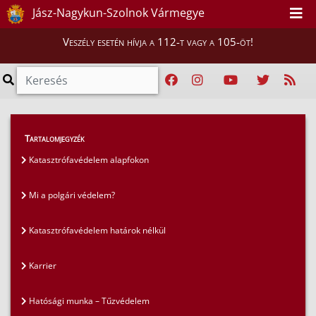
Jász-Nagykun-Szolnok Vármegye
Veszély esetén hívja a 112-t vagy a 105-öt!
GYIK
>
Gyakran ismételt kérdések
>
Tartalomjegyzék
Egyéb kérdések és válaszok
Katasztrófavédelem alapfokon
Mi a polgári védelem?
Katasztrófavédelem határok nélkül
Karrier
Hatósági munka – Tűzvédelem