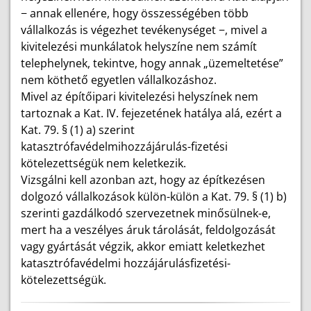
− annak ellenére, hogy összességében több
vállalkozás is végezhet tevékenységet −, mivel a
kivitelezési munkálatok helyszíne nem számít
telephelynek, tekintve, hogy annak „üzemeltetése”
nem köthető egyetlen vállalkozáshoz.
Mivel az építőipari kivitelezési helyszínek nem
tartoznak a Kat. IV. fejezetének hatálya alá, ezért a
Kat. 79. § (1) a) szerint
katasztrófavédelmihozzájárulás-fizetési
kötelezettségük nem keletkezik.
Vizsgálni kell azonban azt, hogy az építkezésen
dolgozó vállalkozások külön-külön a Kat. 79. § (1) b)
szerinti gazdálkodó szervezetnek minősülnek-e,
mert ha a veszélyes áruk tárolását, feldolgozását
vagy gyártását végzik, akkor emiatt keletkezhet
katasztrófavédelmi hozzájárulásfizetési-
kötelezettségük.