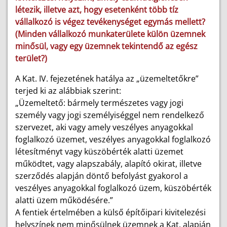
létezik, illetve azt, hogy esetenként több tíz
vállalkozó is végez tevékenységet egymás mellett?
(Minden vállalkozó munkaterülete külön üzemnek
minősül, vagy egy üzemnek tekintendő az egész
terület?)
A Kat. IV. fejezetének hatálya az „üzemeltetőkre”
terjed ki az alábbiak szerint:
„Üzemeltető: bármely természetes vagy jogi
személy vagy jogi személyiséggel nem rendelkező
szervezet, aki vagy amely veszélyes anyagokkal
foglalkozó üzemet, veszélyes anyagokkal foglalkozó
létesítményt vagy küszöbérték alatti üzemet
működtet, vagy alapszabály, alapító okirat, illetve
szerződés alapján döntő befolyást gyakorol a
veszélyes anyagokkal foglalkozó üzem, küszöbérték
alatti üzem működésére.”
A fentiek értelmében a külső építőipari kivitelezési
helyszínek nem minősülnek üzemnek a Kat. alapján