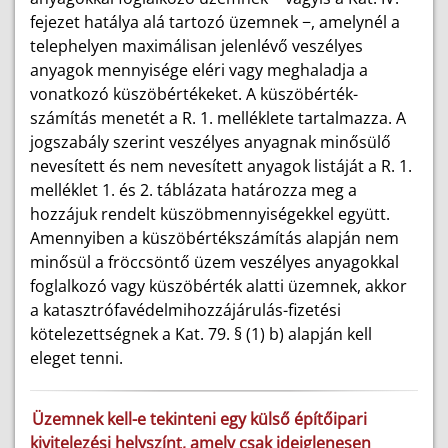
fejezet hatálya alá tartozó üzemnek −, amelynél a
telephelyen maximálisan jelenlévő veszélyes
anyagok mennyisége eléri vagy meghaladja a
vonatkozó küszöbértékeket. A küszöbérték-
számítás menetét a R. 1. melléklete tartalmazza. A
jogszabály szerint veszélyes anyagnak minősülő
nevesített és nem nevesített anyagok listáját a R. 1.
melléklet 1. és 2. táblázata határozza meg a
hozzájuk rendelt küszöbmennyiségekkel együtt.
Amennyiben a küszöbértékszámítás alapján nem
minősül a fröccsöntő üzem veszélyes anyagokkal
foglalkozó vagy küszöbérték alatti üzemnek, akkor
a katasztrófavédelmihozzájárulás-fizetési
kötelezettségnek a Kat. 79. § (1) b) alapján kell
eleget tenni.
Üzemnek kell-e tekinteni egy külső építőipari
kivitelezési helyszínt, amely csak ideiglenesen