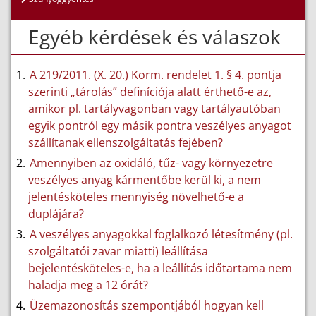
Egyéb kérdések és válaszok
A 219/2011. (X. 20.) Korm. rendelet 1. § 4. pontja
szerinti „tárolás” definíciója alatt érthető-e az,
amikor pl. tartályvagonban vagy tartályautóban
egyik pontról egy másik pontra veszélyes anyagot
szállítanak ellenszolgáltatás fejében?
Amennyiben az oxidáló, tűz- vagy környezetre
veszélyes anyag kármentőbe kerül ki, a nem
jelentésköteles mennyiség növelhető-e a
duplájára?
A veszélyes anyagokkal foglalkozó létesítmény (pl.
szolgáltatói zavar miatti) leállítása
bejelentésköteles-e, ha a leállítás időtartama nem
haladja meg a 12 órát?
Üzemazonosítás szempontjából hogyan kell