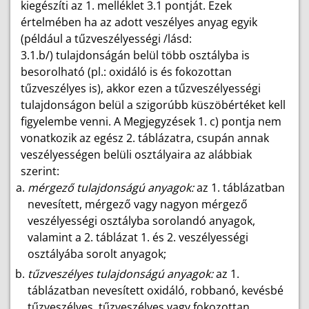
kiegészíti az 1. melléklet 3.1 pontját. Ezek
értelmében ha az adott veszélyes anyag egyik
(például a tűzveszélyességi /lásd:
3.1.b/) tulajdonságán belül több osztályba is
besorolható (pl.: oxidáló is és fokozottan
tűzveszélyes is), akkor ezen a tűzveszélyességi
tulajdonságon belül a szigorúbb küszöbértéket kell
figyelembe venni. A Megjegyzések 1. c) pontja nem
vonatkozik az egész 2. táblázatra, csupán annak
veszélyességen belüli osztályaira az alábbiak
szerint:
mérgező tulajdonságú anyagok:
az 1. táblázatban
nevesített, mérgező vagy nagyon mérgező
veszélyességi osztályba sorolandó anyagok,
valamint a 2. táblázat 1. és 2. veszélyességi
osztályába sorolt anyagok;
tűzveszélyes tulajdonságú anyagok:
az 1.
táblázatban nevesített oxidáló, robbanó, kevésbé
tűzveszélyes, tűzveszélyes vagy fokozottan