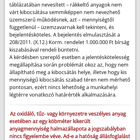
táblázatában nevesített – rákkeltő anyagok nem
várt kibocsátása semmiképpen nem nevezhető
üzemszerű működésnek, azt – mennyiségtől
függetlenül – üzemzavarnak kell tekinteni, és
bejelentésköteles. A bejelentés elmulasztását a
208/2011. (X.12.) Korm. rendelet 1.000.000 Ft bírság
kiszabásával rendeli büntetni.
A kérdésben szereplő esetben a jelentéskötelesség
megállapítása során problémát okoz az, hogy nem
állapítható meg a kibocsátás helye, illetve hogy kis
mennyiségű kibocsátás szabad téren nem mérhető
pontosan, ezért nincs lehetőség a munkahelyi
légtérre vonatkozó határérték alkalmazására.
Az oxidáló, tűz- vagy környezetre veszélyes anyag
esetében az egy köbméter kikerült
anyagmennyiség halmazállapota a jogszabályban
nincs figyelembe véve. Ad-e a hatóság állásfoglalást