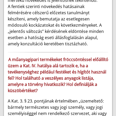
mértékű növekedés is jelentősnek tekintendő.
A fentiek szerinti növekedés hatásainak
felmérésére célszerű előzetes tanulmányt
készíteni, amely bemutatja az esetlegesen
módosuló kockázatokat és következményeket. A
„jelentős változás” kérdésének eldöntése minden
esetben a hatóság eseti állásfoglalásán alapul,
amely konzultáció keretében tisztázható.
A műanyagipari termékeket fröccsöntéssel előállító
üzem a Kat. IV. hatálya alá tartozik e, ha a
tevékenységhez például festéket és hígítót használ
fel? Hol található a veszélyes anyagok listája,
amelyre a törvény hivatkozik? Hol definiálják a
küszöbértéket?
A Kat. 3. § 23. pontjának értelmében „üzemeltető:
bármely természetes vagy jogi személy, vagy jogi
személyiséggel nem rendelkező szervezet, aki vagy