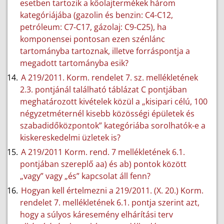
esetben tartozik a kőolajtermékek három
kategóriájába (gazolin és benzin: C4-C12,
petróleum: C7-C17, gázolaj: C9-C25), ha
komponensei pontosan ezen szénlánc
tartományba tartoznak, illetve forráspontja a
megadott tartományba esik?
A 219/2011. Korm. rendelet 7. sz. mellékletének
2.3. pontjánál található táblázat C pontjában
meghatározott kivételek közül a „kisipari célú, 100
négyzetméternél kisebb közösségi épületek és
szabadidőközpontok” kategóriába sorolhatók-e a
kiskereskedelmi üzletek is?
A 219/2011 Korm. rend. 7 mellékletének 6.1.
pontjában szereplő aa) és ab) pontok között
„vagy” vagy „és” kapcsolat áll fenn?
Hogyan kell értelmezni a 219/2011. (X. 20.) Korm.
rendelet 7. mellékletének 6.1. pontja szerint azt,
hogy a súlyos káresemény elhárítási terv