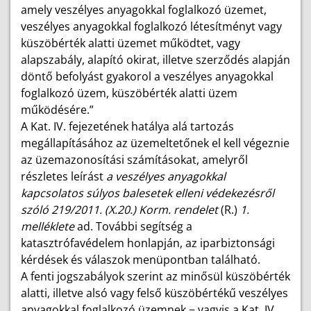
amely veszélyes anyagokkal foglalkozó üzemet,
veszélyes anyagokkal foglalkozó létesítményt vagy
küszöbérték alatti üzemet működtet, vagy
alapszabály, alapító okirat, illetve szerződés alapján
döntő befolyást gyakorol a veszélyes anyagokkal
foglalkozó üzem, küszöbérték alatti üzem
működésére.”
A Kat. IV. fejezetének hatálya alá tartozás
megállapításához az üzemeltetőnek el kell végeznie
az üzemazonosítási számításokat, amelyről
részletes leírást
a veszélyes anyagokkal
kapcsolatos súlyos balesetek elleni védekezésről
szóló 219/2011. (X.20.) Korm. rendelet
(R.)
1.
melléklete
ad. További segítség a
katasztrófavédelem honlapján, az iparbiztonsági
kérdések és válaszok menüpontban található.
A fenti jogszabályok szerint az minősül küszöbérték
alatti, illetve alsó vagy felső küszöbértékű veszélyes
anyagokkal foglalkozó üzemnek − vagyis a Kat. IV.