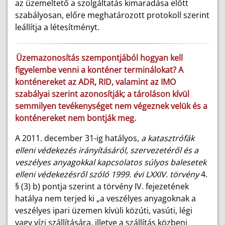
az üzemeltető a szolgáltatás kimaradása előtt
szabályosan, előre meghatározott protokoll szerint
leállítja a létesítményt.
Üzemazonosítás szempontjából hogyan kell
figyelembe venni a konténer terminálokat? A
konténereket az ADR, RID, valamint az IMO
szabályai szerint azonosítják; a tároláson kívül
semmilyen tevékenységet nem végeznek velük és a
konténereket nem bontják meg.
A 2011. december 31-ig hatályos,
a katasztrófák
elleni védekezés irányításáról, szervezetéről és a
veszélyes anyagokkal kapcsolatos súlyos balesetek
elleni védekezésről szóló 1999. évi LXXIV. törvény
4.
§ (3) b) pontja szerint a törvény IV. fejezetének
hatálya nem terjed ki „a veszélyes anyagoknak a
veszélyes ipari üzemen kívüli közúti, vasúti, légi
vagy vízi szállítására, illetve a szállítás közbeni