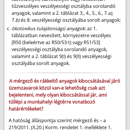
tűzveszélyes veszélyességi osztályba sorolandó
anyagok, valamint a 2. táblázat 3., 4., 5., 6., 7.
a)
,
7.
b)
és 8. veszélyességi osztályába sorolt anyagok;
ökotoxikus tulajdonságú anyagok:
az 1.
táblázatban nevesített, környezetre veszélyes
[R50 (beleértve az R50/53-t) vagy R51/53]
veszélyességi osztályba sorolandó anyagok,
valamint a 2. táblázat 9(I) és 9(II) veszélyességi
osztályába sorolt anyagok.
A mérgező és rákkeltő anyagok kibocsátásával járó
üzemzavarok közül van-e lehetőség csak azt
bejelenteni, mely olyan kibocsátással jár, ami
túllépi a munkahelyi légtérre vonatkozó
határértékeket?
A hatóság álláspontja szerint mérgező és – a
219/2011. (X.20.) Korm. rendelet 1. melléklete 1.