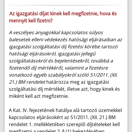
Az igazgatási díjat kinek kell megfizetnie, hova és
mennyit kell fizetni?
A veszélyes anyagokkal kapcsolatos súlyos
balesetek elleni védekezés hatósági eljárásaiban az
igazgatási szolgáltatási díj fizetési körébe tartozó
hatósági eljárásokról, igazgatási jellegű
szolgáltatásokról és bejelentésekről, továbbá a
fizetendő díj mértékéről, valamint a fizetésre
vonatkozó egyéb szabályokról szóló 51/2011. (XII.
21.) BM rendelet
határozza meg az igazgatási
szolgáltatási díj mértékét, illetve azt, hogy kinek és
miként kell azt megfizetnie.
A Kat. IV. fejezetének hatálya alá tartozó üzemekkel
kapcsolatos eljárásokért az 51/2011. (XII. 21.) BM
rendelet 1. mellékletében szereplő díjtételeket kell
megfizetni a rendelet 2. § (1) bekezdésében