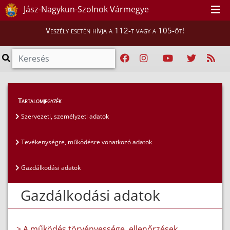
Jász-Nagykun-Szolnok Vármegye
Veszély esetén hívja a 112-t vagy a 105-öt!
Közérdekű adatok
>
Általános közzétételi lista
>
Tartalomjegyzék
Gazdálkodási adatok
Szervezeti, személyzeti adatok
Tevékenységre, működésre vonatkozó adatok
Gazdálkodási adatok
Gazdálkodási adatok
> A működés törvényessége, ellenőrzések