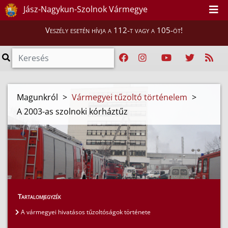
Jász-Nagykun-Szolnok Vármegye
Veszély esetén hívja a 112-t vagy a 105-öt!
Magunkról
>
Vármegyei tűzoltó történelem
>
A 2003-as szolnoki kórháztűz
Tartalomjegyzék
A vármegyei hivatásos tűzoltóságok története