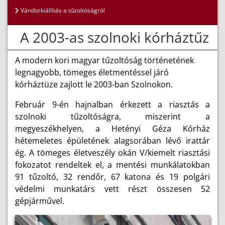
Vándorkiállítás a tűzoltóságról
A 2003-as szolnoki kórháztűz
A modern kori magyar tűzoltóság történetének
legnagyobb, tömeges életmentéssel járó
kórháztüze zajlott le 2003-ban Szolnokon.
Február 9-én hajnalban érkezett a riasztás a
szolnoki tűzoltóságra, miszerint a
megyeszékhelyen, a Hetényi Géza Kórház
hétemeletes épületének alagsorában lévő irattár
ég. A tömeges életveszély okán V/kiemelt riasztási
fokozatot rendeltek el, a mentési munkálatokban
91 tűzoltó, 32 rendőr, 67 katona és 19 polgári
védelmi munkatárs vett részt összesen 52
gépjárművel.